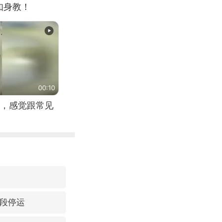
如身教！
00:10
，感觉跟常见
区段停运