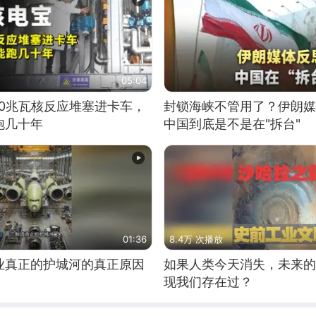
05:04
10兆瓦核反应堆塞进卡车，
封锁海峡不管用了？伊朗媒
跑几十年
中国到底是不是在"拆台"
01:36
8.4万 次播放
业真正的护城河的真正原因
如果人类今天消失，未来的
现我们存在过？