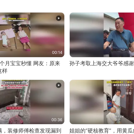
00:14
5个月宝宝秒懂 网友：原来
孙子考取上海交大爷爷感谢
这样
00:36
满，装修师傅检查发现漏到
姐姐的“硬核教育”，用黄瓜