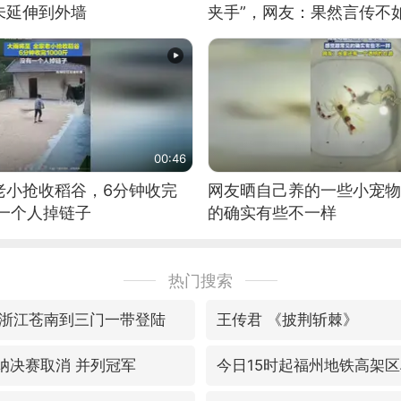
未延伸到外墙
夹手”，网友：果然言传不
00:46
老小抢收稻谷，6分钟收完
网友晒自己养的一些小宠物
有一个人掉链子
的确实有些不一样
热门搜索
浙江苍南到三门一带登陆
王传君 《披荆斩棘》
森纳决赛取消 并列冠军
今日15时起福州地铁高架