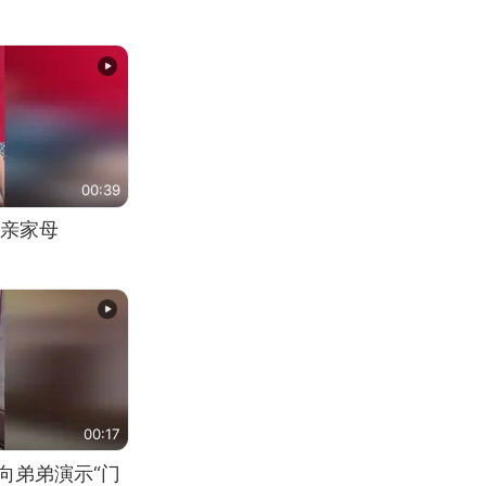
00:39
亲家母
00:17
向弟弟演示“门