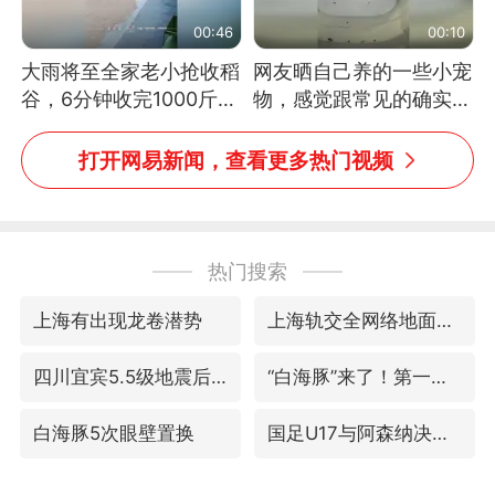
00:46
00:10
大雨将至全家老小抢收稻
网友晒自己养的一些小宠
谷，6分钟收完1000斤，
物，感觉跟常见的确实有
没有一个人掉链子
些不一样
打开网易新闻，查看更多热门视频
热门搜索
上海有出现龙卷潜势
上海轨交全网络地面高架区段限速运行
四川宜宾5.5级地震后余震为何不断
“白海豚”来了！第一批飞机已绑好
白海豚5次眼壁置换
国足U17与阿森纳决赛取消 并列冠军