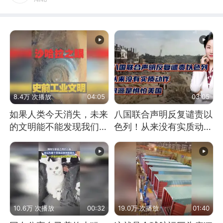
8.4万 次播放
04:05
03:05
如果人类今天消失，未来
八国联合声明反复谴责以
的文明能不能发现我们存
色列！从来没有实质动
在过？
作！根源是惧怕美国
10.6万 次播放
00:32
19.0万 次播放
01:40