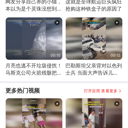
网友分享自己养的小猫，
这就是全球航运巨头疯狂
本以为是个灵珠没想到是
抢购这种铁盒子的原因了
魔丸
00:10
00:12
月亮也逃不开垃圾侵扰！
巴勒斯坦父亲背对以色列
马斯克公司火箭残骸把月
士兵 当面大声告诉儿
球撞个坑
子：永远不要害怕他们！
更多热门视频
打开应用 查看更多