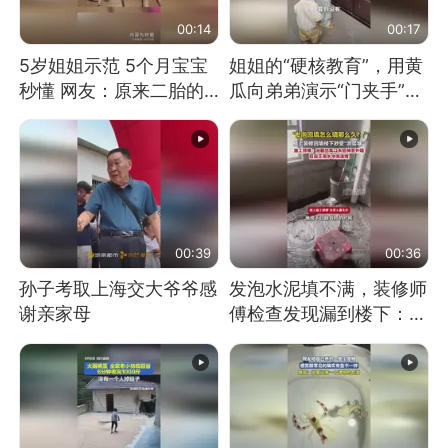
00:14
00:17
5岁姐姐示范 5个月宝宝
姐姐的“硬核教育”，用黄
秒懂 网友：原来二胎的
瓜向弟弟演示“门夹手”，
快乐长这样
网友：果然言传不如身
教！
00:39
00:36
孙子考取上海交大爷爷感
发泡水泥填不满，装修师
谢亲家母
傅检查发现漏到楼下：出
风口未延伸到外墙