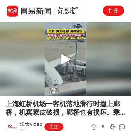
打开
Play
00:00
00:12
En
上海虹桥机场一客机落地滑行时撞上廊
fu
桥，机翼蒙皮破损，廊桥也有损坏。乘
客：延误半小时后下机，收到了300元
海天video
关注
5
补偿金。
湖北