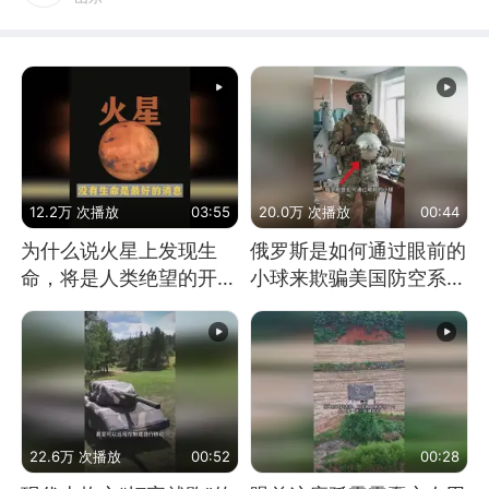
12.2万 次播放
03:55
20.0万 次播放
00:44
为什么说火星上发现生
俄罗斯是如何通过眼前的
命，将是人类绝望的开
小球来欺骗美国防空系统
始？
的
22.6万 次播放
00:52
00:28