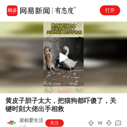
打开
Play
00:00
00:12
En
黄皮子胆子太大，把猫狗都吓傻了，关
fu
键时刻大佬出手相救
崖柏爱生活
关注
10
山东