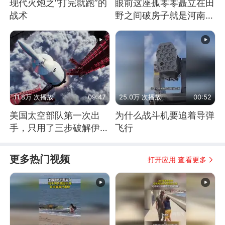
现代火炮之“打完就跑”的
眼前这座孤零零矗立在田
战术
野之间破房子就是河南省
汝阳县首位女县长
11.8万 次播放
09:47
25.0万 次播放
00:52
美国太空部队第一次出
为什么战斗机要追着导弹
手，只用了三步破解伊朗
飞行
防空
更多热门视频
打开应用 查看更多