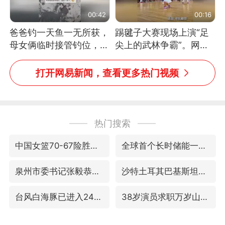
00:42
00:16
爸爸钓一天鱼一无所获，
踢毽子大赛现场上演“足
母女俩临时接管钓位，用
尖上的武林争霸”。网
玩具鱼竿钓上大鱼
友：这哪是踢毽子，分明
是武侠片现场！#睡个好
打开网易新闻，查看更多热门视频
觉
热门搜索
中国女篮70-67险胜尼日利亚女篮
全球首个长时储能一体化产业园量产
泉州市委书记张毅恭被查
沙特土耳其巴基斯坦签署共同防务协议
台风白海豚已进入24小时警戒线
38岁演员求职万岁山NPC成功