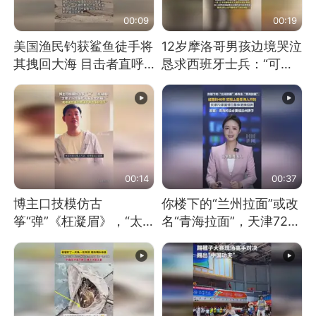
00:09
00:19
美国渔民钓获鲨鱼徒手将
12岁摩洛哥男孩边境哭泣
其拽回大海 目击者直呼
恳求西班牙士兵：“可不
震惊 （视频来源：参考
可以不要把我遣返回国”
消息）
00:14
00:37
博主口技模仿古
你楼下的“兰州拉面”或改
筝“弹”《枉凝眉》，“太
名“青海拉面”，天津72家
像了～你是吃古筝长大的
面馆已集体更换招牌
吗？”“或将成为首位考级
不带古筝的选手。”（来
源：新华每日电讯）