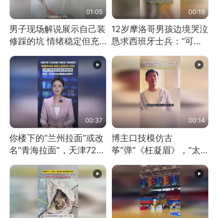
01:05
00:19
男子现场解说展示自己装
12岁摩洛哥男孩边境哭泣
修踩的坑 情绪稳定但充
恳求西班牙士兵：“可不
满无奈 每处都有精心设
可以不要把我遣返回国”
计 但每处都有瑕疵 网
友：一开始我没笑 但看
到洗手盆我没绷住
00:37
00:14
你楼下的“兰州拉面”或改
博主口技模仿古
名“青海拉面”，天津72家
筝“弹”《枉凝眉》，“太
面馆已集体更换招牌
像了～你是吃古筝长大的
吗？”“或将成为首位考级
不带古筝的选手。”（来
源：新华每日电讯）