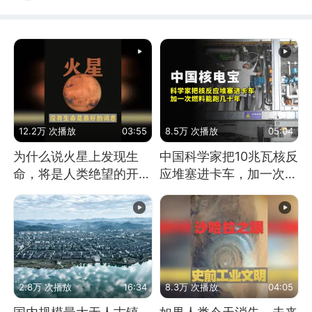
12.2万 次播放
03:55
8.5万 次播放
05:04
为什么说火星上发现生
中国科学家把10兆瓦核反
命，将是人类绝望的开
应堆塞进卡车，加一次燃
始？
料能跑几十年
2.8万 次播放
16:34
8.3万 次播放
04:05