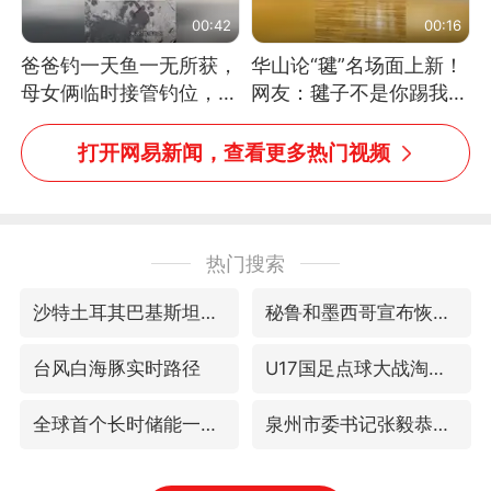
00:42
00:16
爸爸钓一天鱼一无所获，
华山论“毽”名场面上新！
母女俩临时接管钓位，用
网友：毽子不是你踢我
玩具鱼竿钓上大鱼
捡，我踢你捡吗
打开网易新闻，查看更多热门视频
热门搜索
沙特土耳其巴基斯坦签署共同防务协议
秘鲁和墨西哥宣布恢复外交关系
台风白海豚实时路径
U17国足点球大战淘汰河床晋级决赛
全球首个长时储能一体化产业园量产
泉州市委书记张毅恭被查