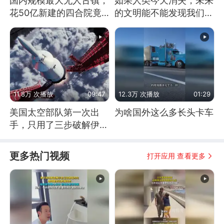
国内规模最大无人古镇，
如果人类今天消失，未来
花50亿新建的四合院竟
的文明能不能发现我们存
没人住，发生了啥
在过？
11.8万 次播放
09:47
12.3万 次播放
01:29
美国太空部队第一次出
为啥国外这么多长头卡车
手，只用了三步破解伊朗
防空
更多热门视频
打开应用 查看更多