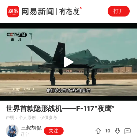
打开
Play
00:00
01:21
En
世界首款隐形战机——F-117“夜鹰”
fu
声明：个人原创，仅供参考
三叔胡侃
关注
10
辽宁