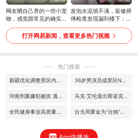
网友晒自己养的一些小宠
发泡水泥填不满，装修师
物，感觉跟常见的确实有
傅检查发现漏到楼下：出
些不一样
风口未延伸到外墙
打开网易新闻，查看更多热门视频
热门搜索
新疆优化调整景区内自驾服务费
36岁男演员成景区NPC后人气爆棚
河南刑案嫌犯被抓 逃窜时伤害多人
马克·艾伦退出斯诺克中国公开赛
全民健身事业高质量发展
台当局重金为“台独”织“皇帝新衣”
App内播放