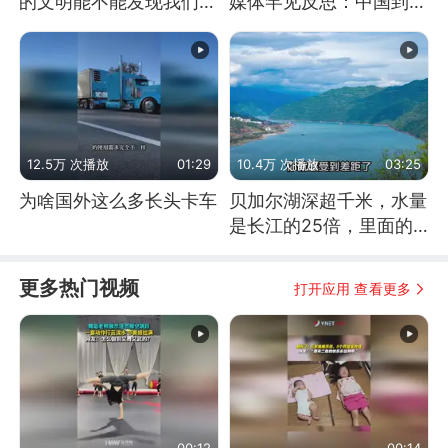
的文明能不能发现我们存
媒体罕见反思：中国到底
在过？
是不是在"拆台"
12.5万 次播放
01:29
10.4万 次播放
03:25
为啥国外这么多长头卡车
贝加尔湖深超千米，水量
是长江的25倍，里面的
鱼究竟有多大？
更多热门视频
打开应用 查看更多
00:12
00:14