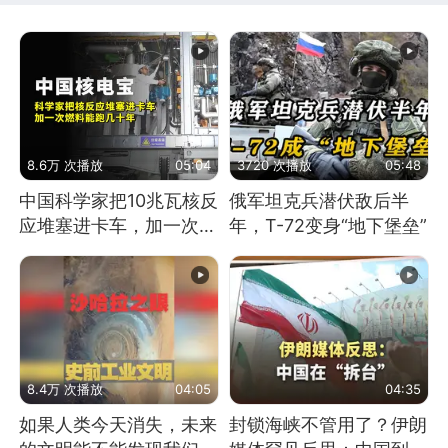
8.6万 次播放
05:04
3720 次播放
05:48
中国科学家把10兆瓦核反
俄军坦克兵潜伏敌后半
应堆塞进卡车，加一次燃
年，T-72变身“地下堡垒”
料能跑几十年
8.4万 次播放
04:05
04:35
如果人类今天消失，未来
封锁海峡不管用了？伊朗