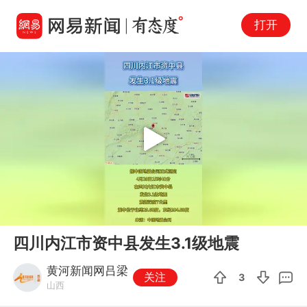
打开
Play
00:00
00:06
En
四川内江市资中县发生3.1级地震
fu
黄河新闻网吕梁
关注
3
山西