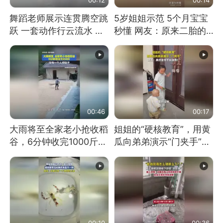
舞蹈老师展示连贯腾空跳
5岁姐姐示范 5个月宝宝
跃 一套动作行云流水 节
秒懂 网友：原来二胎的
奏感拉满 网友：怎么做
快乐长这样
到又舞又武的？
00:46
00:17
大雨将至全家老小抢收稻
姐姐的“硬核教育”，用黄
谷，6分钟收完1000斤，
瓜向弟弟演示“门夹手”，
没有一个人掉链子
网友：果然言传不如身
教！
00:10
00:36