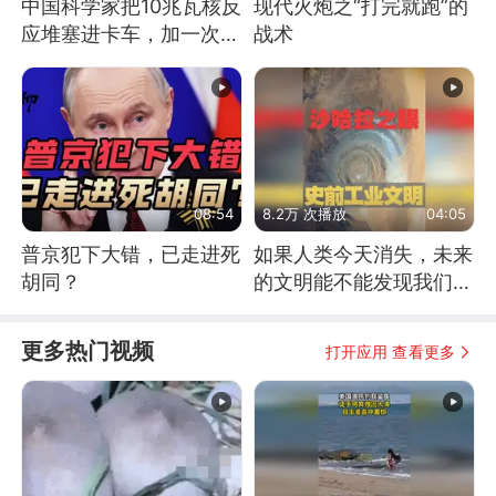
中国科学家把10兆瓦核反
现代火炮之“打完就跑”的
应堆塞进卡车，加一次燃
战术
料能跑几十年
08:54
8.2万 次播放
04:05
普京犯下大错，已走进死
如果人类今天消失，未来
胡同？
的文明能不能发现我们存
在过？
更多热门视频
打开应用 查看更多