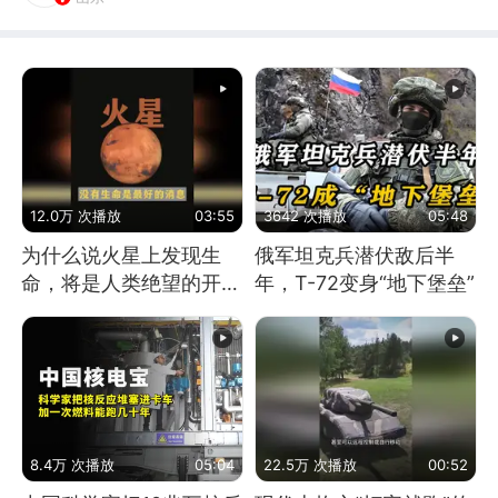
12.0万 次播放
03:55
3642 次播放
05:48
为什么说火星上发现生
俄军坦克兵潜伏敌后半
命，将是人类绝望的开
年，T-72变身“地下堡垒”
始？
8.4万 次播放
05:04
22.5万 次播放
00:52