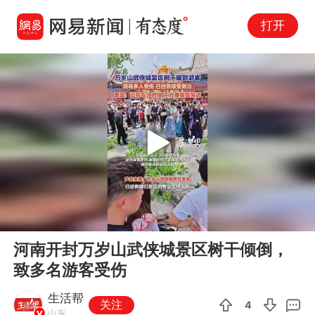
打开
Play
00:00
00:13
En
河南开封万岁山武侠城景区树干倾倒，
fu
致多名游客受伤
生活帮
关注
4
山东