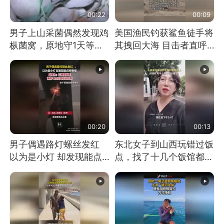
00:22
00:09
男子上山采菌偶然发现鸡
美国渔民钓获鲨鱼徒手将
枞菌窝，原地守1天等它
其拽回大海 目击者直呼
长大：挖了140多朵
震惊 （视频来源：参考
消息）
00:20
00:13
男子偶遇路灯螺丝发红
东北女子到山西玩错过饭
以为是小灯 却发现能点
点，找了十几个饭馆都没
燃香烟 当事人：已报警
开门：午休到几点
处理