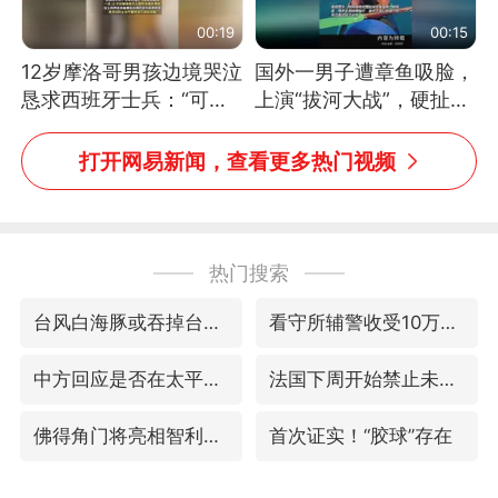
00:19
00:15
12岁摩洛哥男孩边境哭泣
国外一男子遭章鱼吸脸，
恳求西班牙士兵：“可不
上演“拔河大战”，硬扯加
可以不要把我遣返回国”
铁棒敲打方才挣脱
打开网易新闻，查看更多热门视频
热门搜索
台风白海豚或吞掉台风鲸鱼
看守所辅警收受10万获刑1年
中方回应是否在太平洋海底开采稀土
法国下周开始禁止未经同意的电话营销
佛得角门将亮相智利俱乐部主场
首次证实！“胶球”存在