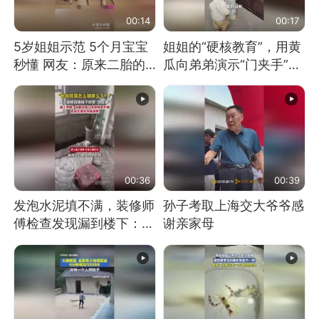
00:14
00:17
5岁姐姐示范 5个月宝宝
姐姐的“硬核教育”，用黄
秒懂 网友：原来二胎的
瓜向弟弟演示“门夹手”，
快乐长这样
网友：果然言传不如身
教！
00:36
00:39
发泡水泥填不满，装修师
孙子考取上海交大爷爷感
傅检查发现漏到楼下：出
谢亲家母
风口未延伸到外墙