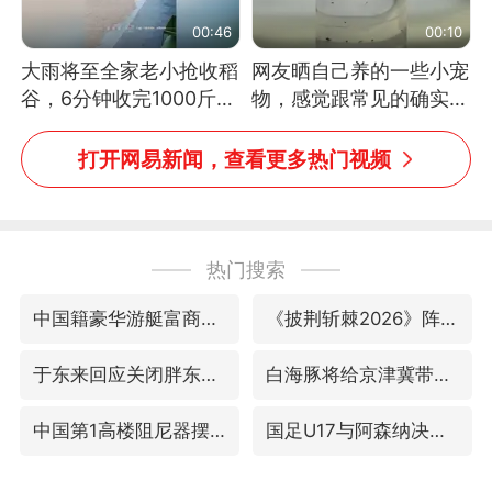
00:46
00:10
大雨将至全家老小抢收稻
网友晒自己养的一些小宠
谷，6分钟收完1000斤，
物，感觉跟常见的确实有
没有一个人掉链子
些不一样
打开网易新闻，查看更多热门视频
热门搜索
中国籍豪华游艇富商之子在泰国被杀
《披荆斩棘2026》阵容官宣
于东来回应关闭胖东来生活广场店
白海豚将给京津冀带来大暴雨
中国第1高楼阻尼器摆动明显
国足U17与阿森纳决赛取消 并列冠军