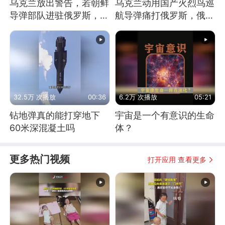
乌克兰放出警告，若朝鲜
乌克兰动用国产火烈鸟巡
导弹部队进驻俄罗斯，乌
航导弹痛打俄罗斯，俄军
军将立即摧毁
为什么没能拦截？
32.5万 次播放
00:36
6.2万 次播放
05:21
钻地弹真的能打穿地下
宇宙是一个有意识的生命
60米深混凝土吗
体？
更多热门视频
打开应用 查看更多