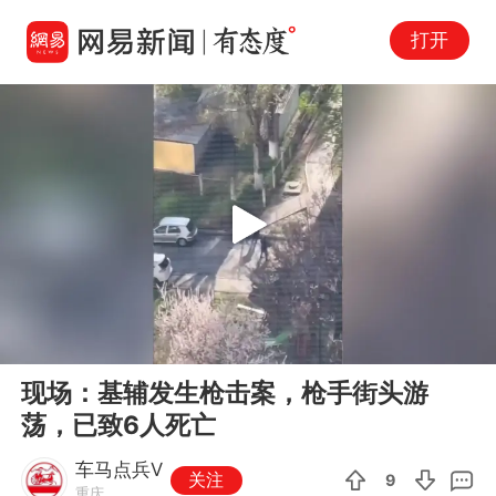
打开
Play
00:00
01:01
En
现场：基辅发生枪击案，枪手街头游
fu
荡，已致6人死亡
车马点兵V
关注
9
重庆