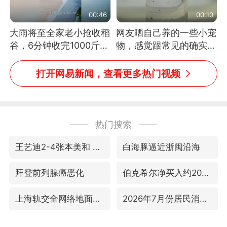
00:46
00:10
大雨将至全家老小抢收稻
网友晒自己养的一些小宠
谷，6分钟收完1000斤，
物，感觉跟常见的确实有
没有一个人掉链子
些不一样
打开网易新闻，查看更多热门视频
热门搜索
王艺迪2-4张本美和 无缘横滨赛决赛
白海豚逼近浙闽沿海
拜登前列腺癌恶化
伯克希尔净买入约200亿美元股票
上海轨交全网络地面高架区段限速运行
2026年7月份居民消费价格同比上涨0.5%