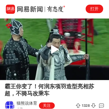
打开
Play
00:00
00:55
En
霸王你变了！何润东项羽造型亮相苏
fu
超，不骑马改乘车
猫熊说体育
关注
1328
上海