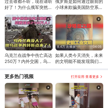
过去谁都不听，现在请听
俄罗斯是如何通过眼前的
好了！为什么俄军突然强
小球来欺骗美国防空系统
硬起来了？
的
08:09
8.4万 次播放
04:05
乌克兰在战争中伤亡高达
如果人类今天消失，未来
250万？内外交困，乌克
的文明能不能发现我们存
兰这下真没人了！
在过？
更多热门视频
打开应用 查看更多