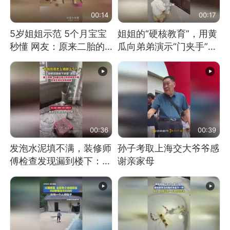
00:14
00:17
5岁姐姐示范 5个月宝宝
姐姐的“硬核教育”，用黄
秒懂 网友：原来二胎的
瓜向弟弟演示“门夹手”，
快乐长这样
网友：果然言传不如身
教！
00:36
00:39
发泡水泥填不满，装修师
孙子考取上海交大爷爷感
傅检查发现漏到楼下：出
谢亲家母
风口未延伸到外墙