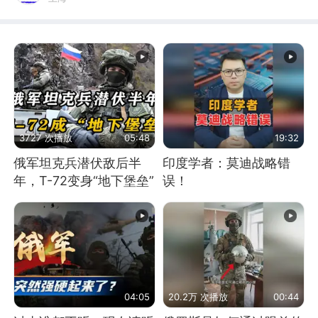
3727 次播放
05:48
19:32
俄军坦克兵潜伏敌后半
印度学者：莫迪战略错
年，T-72变身“地下堡垒”
误！
04:05
20.2万 次播放
00:44