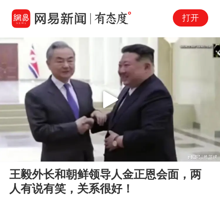
打开
Play
00:00
02:44
En
王毅外长和朝鲜领导人金正恩会面，两
fu
人有说有笑，关系很好！