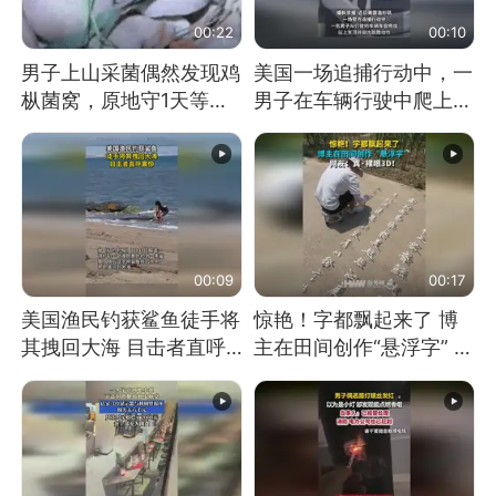
00:22
00:10
男子上山采菌偶然发现鸡
美国一场追捕行动中，一
枞菌窝，原地守1天等它
男子在车辆行驶中爬上车
长大：挖了140多朵
顶跳舞。（新京报）
00:09
00:17
美国渔民钓获鲨鱼徒手将
惊艳！字都飘起来了 博
其拽回大海 目击者直呼
主在田间创作“悬浮字” 网
震惊 （视频来源：参考
友：真·裸眼3D！
消息）