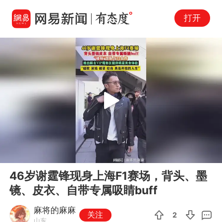
打开
Play
00:00
00:12
En
46岁谢霆锋现身上海F1赛场，背头、墨
fu
镜、皮衣、自带专属吸睛buff
麻将的麻麻
关注
2
山东