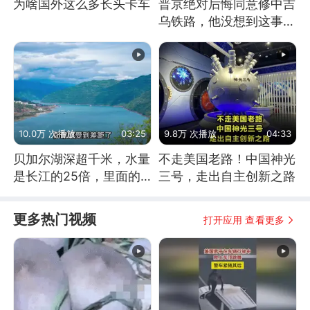
为啥国外这么多长头卡车
普京绝对后悔同意修中吉
乌铁路，他没想到这事会
闹这么大
10.0万 次播放
03:25
9.8万 次播放
04:33
贝加尔湖深超千米，水量
不走美国老路！中国神光
是长江的25倍，里面的
三号，走出自主创新之路
鱼究竟有多大？
更多热门视频
打开应用 查看更多