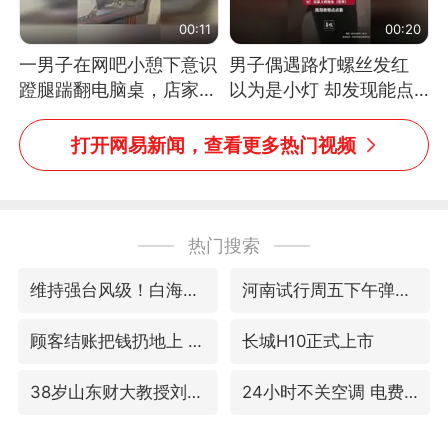
00:11
00:20
一男子在网吧小憩下意识
男子偶遇路灯螺丝发红
蹬腿踹翻电脑桌，店家3
以为是小灯 却发现能点
台显示器与机械臂损坏
燃香烟 当事人：已报警
处理
打开网易新闻，查看更多热门视频
热门搜索
维持强台风级！白海豚直奔华东沿海
河南试行周五下午弹性离岗
顾客结账把钱扔地上 服务员霸气扔回
长城H10正式上市
38岁山东财大教授刘海明逝世
24小时不关空调 电费反而更低？