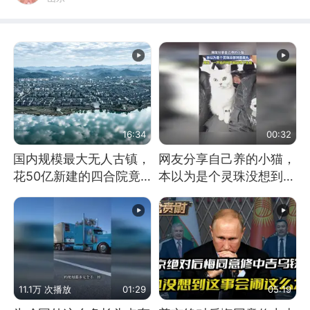
16:34
00:32
国内规模最大无人古镇，
网友分享自己养的小猫，
花50亿新建的四合院竟
本以为是个灵珠没想到是
没人住，发生了啥
魔丸
11.1万 次播放
01:29
05:19