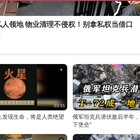
私人领地 物业清理不侵权！别拿私权当借口
事
03:55
3720 次播放
上发现生命，将是人类绝望
俄军坦克兵潜伏敌后半年，T
下堡垒”