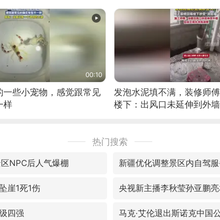
00:10
的一些小宠物，感觉跟常见
发泡水泥填不满，装修师傅
一样
楼下：出风口未延伸到外墙
热门搜索
景区NPC后人气爆棚
新疆优化调整景区内自驾服
坠崖1死1伤
央视新主播李秋莹孙亚鹏亮
级四强
马克·艾伦退出斯诺克中国