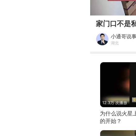
00:00
家门口不是
小通哥说
湖北
12.3万 次播放
为什么说火星
的开始？