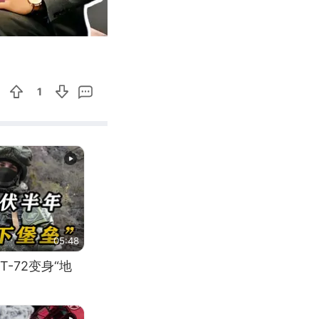
01:13
Enter
fullscreen
1
05:48
-72变身“地