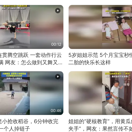
00:12
连贯腾空跳跃 一套动作行云
5岁姐姐示范 5个月宝宝秒
满 网友：怎么做到又舞又武
二胎的快乐长这样
00:46
老小抢收稻谷，6分钟收完
姐姐的“硬核教育”，用黄瓜
有一个人掉链子
夹手”，网友：果然言传不