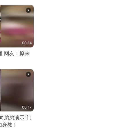
00:14
懂 网友：原来
00:17
向弟弟演示“门
如身教！