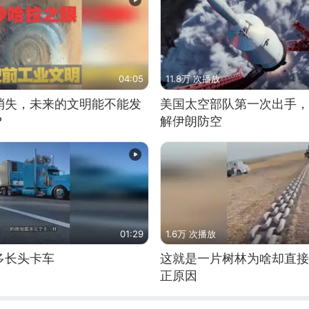
04:05
11.8万 次播放
消失，未来的文明能不能发
美国太空部队第一次出手，
？
解伊朗防空
01:29
1.6万 次播放
多长头卡车
这就是一片树林为啥却直接
正原因