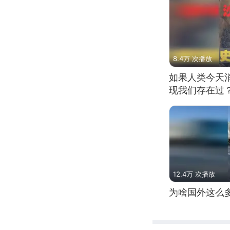
8.4万 次播放
如果人类今天
现我们存在过
12.4万 次播放
为啥国外这么