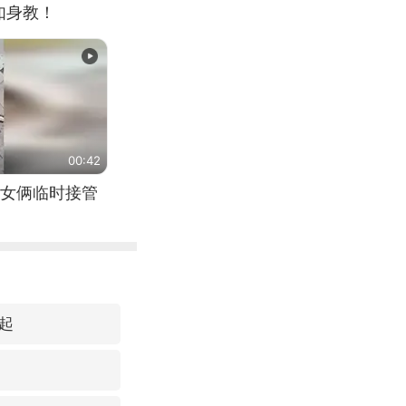
如身教！
00:42
女俩临时接管
起