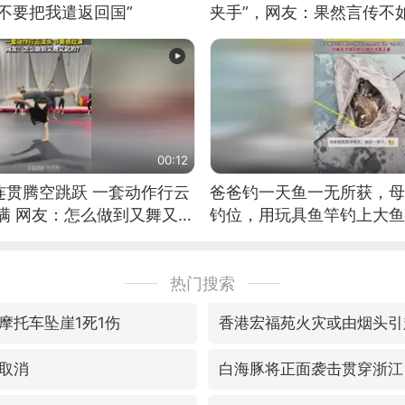
不要把我遣返回国”
夹手”，网友：果然言传不
00:12
连贯腾空跳跃 一套动作行云
爸爸钓一天鱼一无所获，母
满 网友：怎么做到又舞又武
钓位，用玩具鱼竿钓上大鱼
热门搜索
摩托车坠崖1死1伤
香港宏福苑火灾或由烟头引
取消
白海豚将正面袭击贯穿浙江