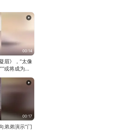
00:14
凝眉》，“太像
”“或将成为首
（来源：新华每
00:17
向弟弟演示“门