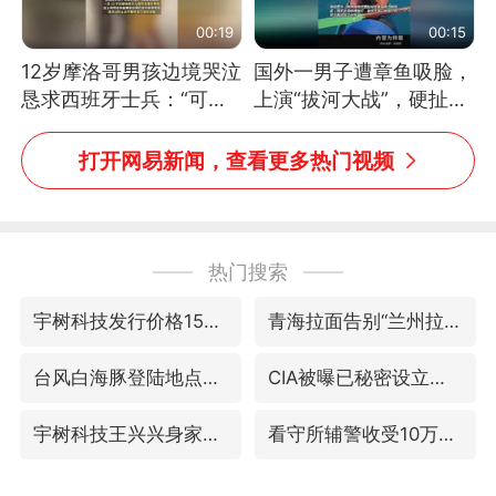
00:19
00:15
12岁摩洛哥男孩边境哭泣
国外一男子遭章鱼吸脸，
恳求西班牙士兵：“可不
上演“拔河大战”，硬扯加
可以不要把我遣返回国”
铁棒敲打方才挣脱
打开网易新闻，查看更多热门视频
热门搜索
宇树科技发行价格150.80元/股
青海拉面告别“兰州拉面”
台风白海豚登陆地点更新
CIA被曝已秘密设立古巴工作组
宇树科技王兴兴身家有望超200亿元
看守所辅警收受10万获刑1年