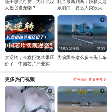
兔子那么可爱，为什么没
杜金最新判断：俄精英必
人把它当宠物？
须明白，要么人类毁灭，
要么俄毁灭
04:09
11.6万 次播放
01:29
大逆转，长鑫拒绝苹果压
为啥国外这么多长头卡车
价了！中国芯片产业实现
怎样的逆袭？
更多热门视频
打开应用 查看更多