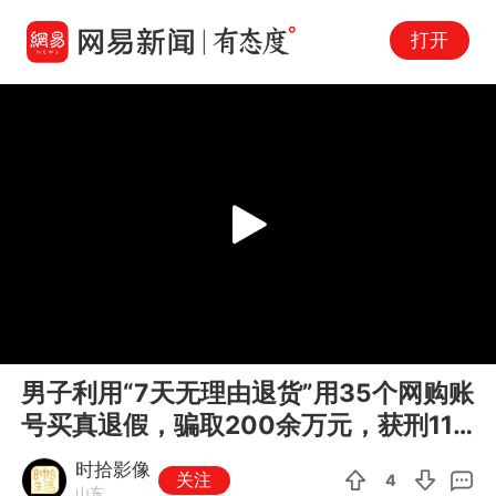
打开
Play
00:00
00:28
En
男子利用“7天无理由退货”用35个网购账
fu
号买真退假，骗取200余万元，获刑11
年
时拾影像
关注
4
山东