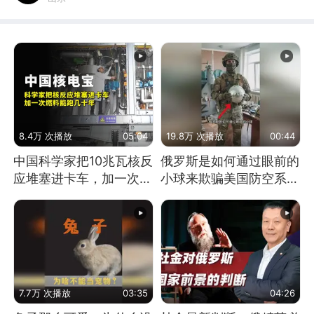
8.4万 次播放
05:04
19.8万 次播放
00:44
中国科学家把10兆瓦核反
俄罗斯是如何通过眼前的
应堆塞进卡车，加一次燃
小球来欺骗美国防空系统
料能跑几十年
的
7.7万 次播放
03:35
04:26