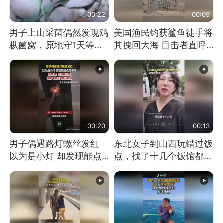
00:22
00:09
男子上山采菌偶然发现鸡
美国渔民钓获鲨鱼徒手将
枞菌窝，原地守1天等它
其拽回大海 目击者直呼
长大：挖了140多朵
震惊 （视频来源：参考
消息）
00:20
00:13
男子偶遇路灯螺丝发红
东北女子到山西玩错过饭
以为是小灯 却发现能点
点，找了十几个饭馆都没
燃香烟 当事人：已报警
开门：午休到几点
处理