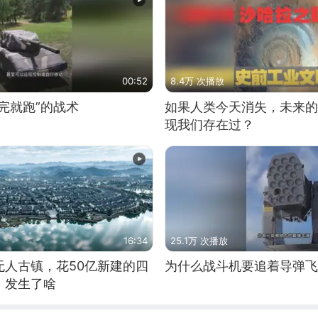
00:52
8.4万 次播放
完就跑”的战术
如果人类今天消失，未来的
现我们存在过？
16:34
25.1万 次播放
无人古镇，花50亿新建的四
为什么战斗机要追着导弹飞
，发生了啥