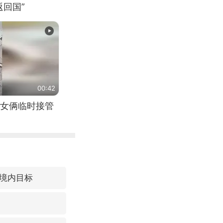
回国”
00:42
女俩临时接管
境内目标