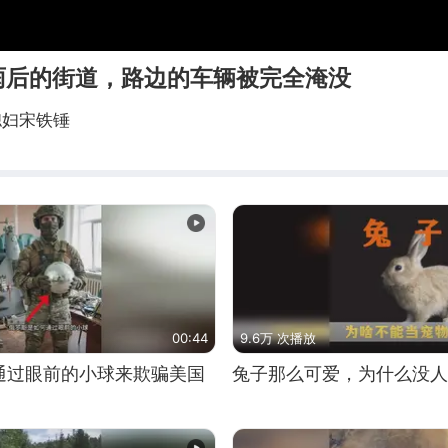
雨后的街道，路边的车辆被完全淹没
媳妇宋铁锤
00:44
9.6万 次播放
通过眼前的小球来欺骗美国
兔子那么可爱，为什么没人