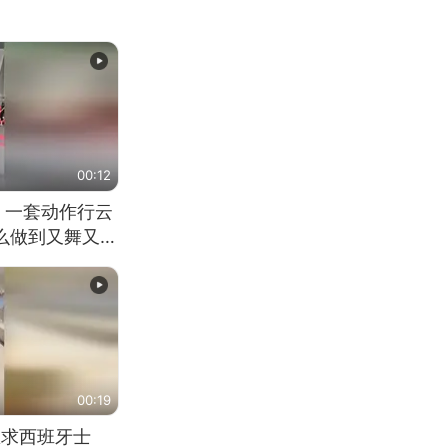
00:12
 一套动作行云
怎么做到又舞又武
00:19
恳求西班牙士