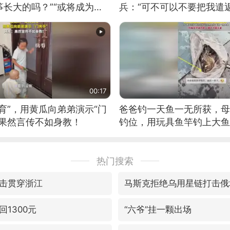
长大的吗？”“或将成为首
兵：“可不可以不要把我遣返
筝的选手。”（来源：新华每
00:17
育”，用黄瓜向弟弟演示“门
爸爸钓一天鱼一无所获，母
：果然言传不如身教！
钓位，用玩具鱼竿钓上大鱼
热门搜索
击贯穿浙江
马斯克拒绝乌用星链打击俄
1300元
“六爷”挂一颗出场