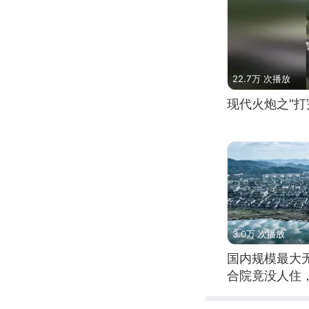
22.7万 次播放
现代火炮之“打
3.0万 次播放
国内规模最大
合院竟没人住