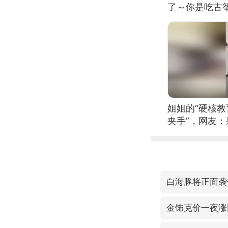
了～你是吃古筝
位考级不带古
日电讯）
姐姐的“硬核教
夹手”，网友
白海豚将正面袭
金饰克价一夜涨回