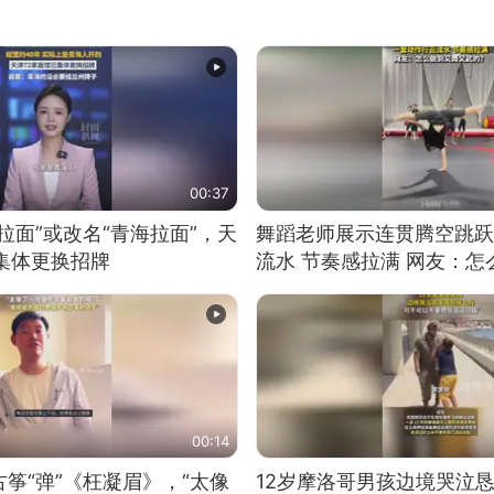
00:37
拉面”或改名“青海拉面”，天
舞蹈老师展示连贯腾空跳跃
集体更换招牌
流水 节奏感拉满 网友：
的？
00:14
筝“弹”《枉凝眉》，“太像
12岁摩洛哥男孩边境哭泣