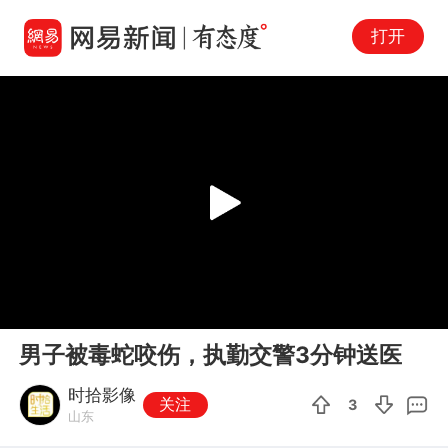
打开
Play
00:00
00:19
En
男子被毒蛇咬伤，执勤交警3分钟送医
fu
时拾影像
关注
3
山东