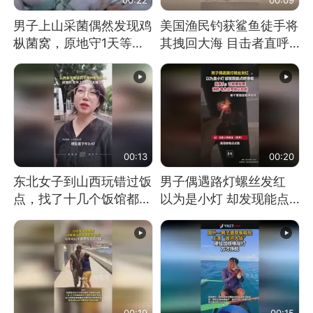
男子上山采菌偶然发现鸡
美国渔民钓获鲨鱼徒手将
枞菌窝，原地守1天等它
其拽回大海 目击者直呼
长大：挖了140多朵
震惊 （视频来源：参考
消息）
00:13
00:20
东北女子到山西玩错过饭
男子偶遇路灯螺丝发红
点，找了十几个饭馆都没
以为是小灯 却发现能点
开门：午休到几点
燃香烟 当事人：已报警
处理
00:19
00:15