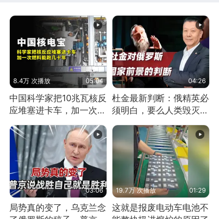
8.4万 次播放
05:04
04:26
中国科学家把10兆瓦核反
杜金最新判断：俄精英必
应堆塞进卡车，加一次燃
须明白，要么人类毁灭，
料能跑几十年
要么俄毁灭
03:06
19.7万 次播放
01:29
局势真的变了，乌克兰念
这就是报废电动车电池不