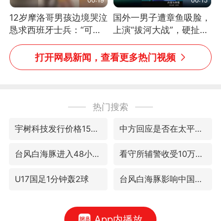
12岁摩洛哥男孩边境哭泣
国外一男子遭章鱼吸脸，
恳求西班牙士兵：“可不
上演“拔河大战”，硬扯加
可以不要把我遣返回国”
铁棒敲打方才挣脱
打开网易新闻，查看更多热门视频
热门搜索
宇树科技发行价格150.80元/股
中方回应是否在太平洋海底开采稀土
台风白海豚进入48小时警戒线
看守所辅警收受10万获刑1年
U17国足1分钟轰2球
台风白海豚影响中国已成定局
App内播放