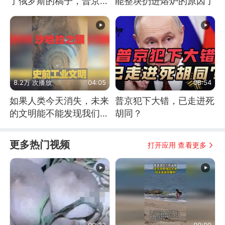
了俄罗斯的稿子，普京说
能整块扔进熔炉的原因了
战胜自己就是胜利
8.2万 次播放
04:05
08:54
如果人类今天消失，未来
普京犯下大错，已走进死
的文明能不能发现我们存
胡同？
在过？
更多热门视频
打开应用 查看更多
00:22
00:09