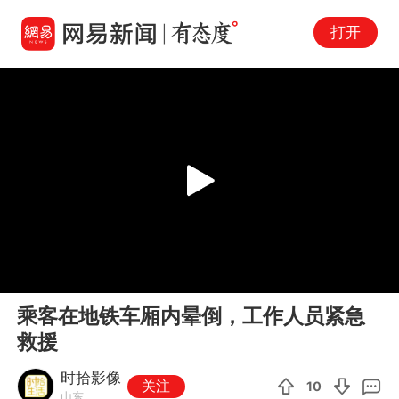
打开
Play
00:00
00:10
En
乘客在地铁车厢内晕倒，工作人员紧急
fu
救援
时拾影像
关注
10
山东