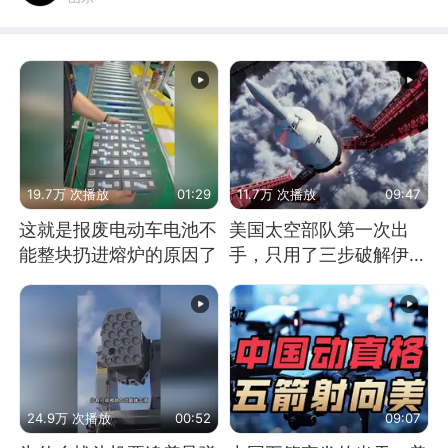
19.7万 次播放
01:29
11.7万 次播放
09:47
这就是报废电动车电池不
美国太空部队第一次出
能整块扔进熔炉的原因了
手，只用了三步破解伊朗
防空
24.9万 次播放
00:52
09:07