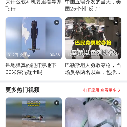
为什么战斗机要追着导弹
中国五箭齐发的当天，美
飞行
国25个州“反了”
31.2万 次播放
00:36
1.7万 次播放
02:32
钻地弹真的能打穿地下
巴勒斯坦人勇敢夺枪，当
60米深混凝土吗
场反杀两名以军，包括一
名少校
更多热门视频
打开应用 查看更多