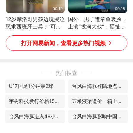
00:19
00:15
12岁摩洛哥男孩边境哭泣
国外一男子遭章鱼吸脸，
恳求西班牙士兵：“可不
上演“拔河大战”，硬扯加
可以不要把我遣返回国”
铁棒敲打方才挣脱
打开网易新闻，查看更多热门视频
热门搜索
U17国足1分钟轰2球
台风白海豚登陆地点更新
宇树科技发行价格150.80元/股
五粮液渠道价一箱上涨近百元
台风白海豚进入48小时警戒线
台风白海豚影响中国已成定局