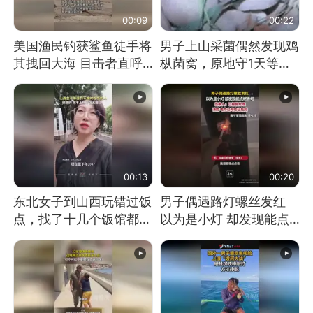
00:09
00:22
美国渔民钓获鲨鱼徒手将
男子上山采菌偶然发现鸡
其拽回大海 目击者直呼
枞菌窝，原地守1天等它
震惊 （视频来源：参考
长大：挖了140多朵
消息）
00:13
00:20
东北女子到山西玩错过饭
男子偶遇路灯螺丝发红
点，找了十几个饭馆都没
以为是小灯 却发现能点
开门：午休到几点
燃香烟 当事人：已报警
处理