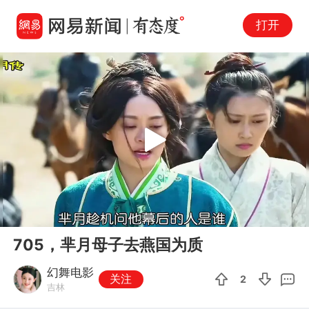
打开
Play
00:00
03:13
En
705，芈月母子去燕国为质
fu
幻舞电影
关注
2
吉林