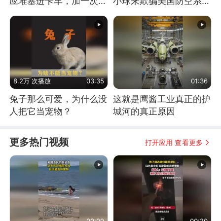
应堆塞进卡车，加一次燃
小球来欺骗美国防空系统
料能跑几十年
的
8.2万 次播放
03:35
01:36
兔子那么可爱，为什么没
这就是鹰酱工业真正的护
人把它当宠物？
城河的真正原因
更多热门视频
打开应用 查看更多
00:09
00:20