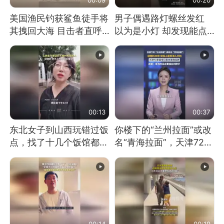
美国渔民钓获鲨鱼徒手将
男子偶遇路灯螺丝发红
其拽回大海 目击者直呼
以为是小灯 却发现能点
震惊 （视频来源：参考
燃香烟 当事人：已报警
消息）
处理
00:13
00:37
东北女子到山西玩错过饭
你楼下的“兰州拉面”或改
点，找了十几个饭馆都没
名“青海拉面”，天津72家
开门：午休到几点
面馆已集体更换招牌
00:14
00:19