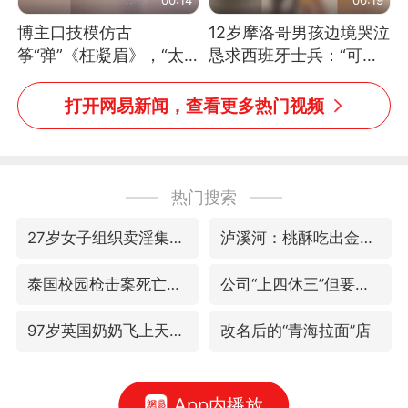
博主口技模仿古
12岁摩洛哥男孩边境哭泣
筝“弹”《枉凝眉》，“太
恳求西班牙士兵：“可不
像了～你是吃古筝长大的
可以不要把我遣返回国”
吗？”“或将成为首位考级
打开网易新闻，查看更多热门视频
不带古筝的选手。”（来
源：新华每日电讯）
热门搜索
27岁女子组织卖淫集团被悬赏通缉
泸溪河：桃酥吃出金属牙冠视频不实
泰国校园枪击案死亡人数升至7人
公司“上四休三”但要降薪1000元
97岁英国奶奶飞上天再破吉尼斯纪录
改名后的“青海拉面”店
App内播放