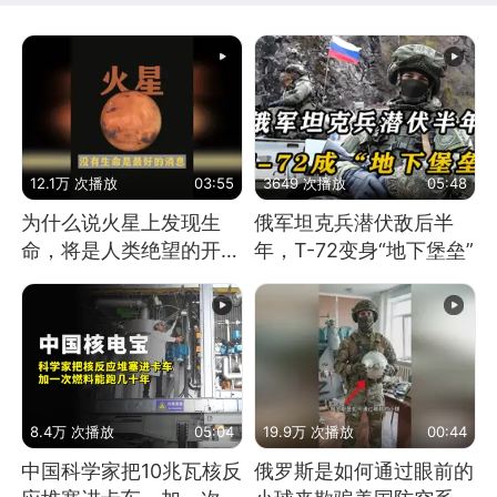
12.1万 次播放
03:55
3649 次播放
05:48
为什么说火星上发现生
俄军坦克兵潜伏敌后半
命，将是人类绝望的开
年，T-72变身“地下堡垒”
始？
8.4万 次播放
05:04
19.9万 次播放
00:44
中国科学家把10兆瓦核反
俄罗斯是如何通过眼前的