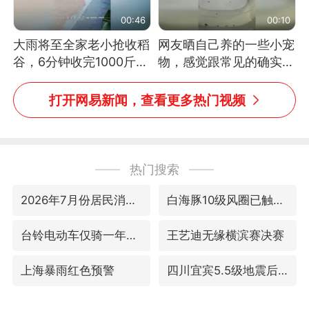
00:46
00:10
大雨将至全家老小抢收稻
网友晒自己养的一些小宠
谷，6分钟收完1000斤，
物，感觉跟常见的确实有
没有一个人掉链子
些不一样
打开网易新闻，查看更多热门视频
热门搜索
2026年7月份居民消费价格同比上涨0.5%
白海豚10级风圈已触及浙江
台铃电动车仅骑一年就断电趴窝
王艺迪无缘横滨赛决赛
上海暴雨红色预警
四川宜宾5.5级地震后余震为何不断