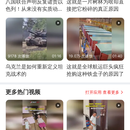
八国联合声明反复谴责以
这就是一片树林为啥却直
色列！从来没有实质动
接把它粉碎的真正原因
作！根源是惧怕美国
9178 次播放
01:16
19.0万 次播放
01:40
乌克兰是如何重新定义坦
这就是全球航运巨头疯狂
克战术的
抢购这种铁盒子的原因了
更多热门视频
打开应用 查看更多