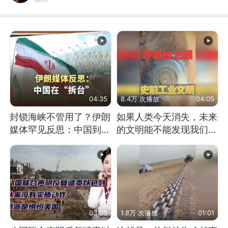
04:35
8.4万 次播放
04:05
封锁海峡不管用了？伊朗
如果人类今天消失，未来
媒体罕见反思：中国到底
的文明能不能发现我们存
是不是在"拆台"
在过？
03:05
1.8万 次播放
01:01