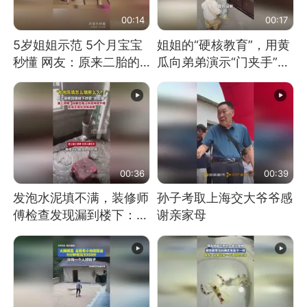
00:14
00:17
5岁姐姐示范 5个月宝宝
姐姐的“硬核教育”，用黄
秒懂 网友：原来二胎的
瓜向弟弟演示“门夹手”，
快乐长这样
网友：果然言传不如身
教！
00:36
00:39
发泡水泥填不满，装修师
孙子考取上海交大爷爷感
傅检查发现漏到楼下：出
谢亲家母
风口未延伸到外墙