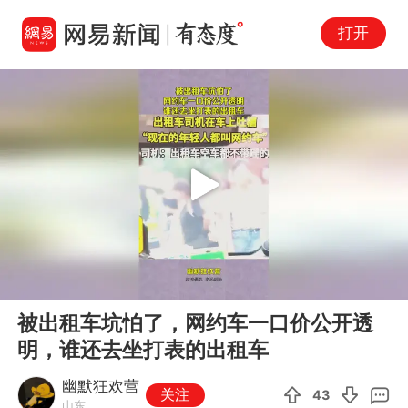
打开
Play
00:00
00:11
En
被出租车坑怕了，网约车一口价公开透
fu
明，谁还去坐打表的出租车
幽默狂欢营
关注
43
山东