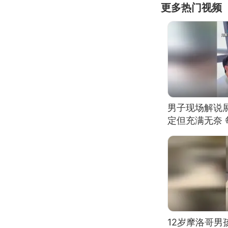
更多热门视频
男子现场解说
定但充满无奈 
有瑕疵 网友：
我没绷住
12岁摩洛哥