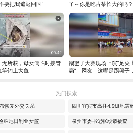
不要把我遣返回国”
了～你是吃古筝长大的吗？
位考级不带古筝的选手。”
日电讯）
00:42
一无所获，母女俩临时接管
踢毽子大赛现场上演“足尖
鱼竿钓上大鱼
霸”。网友：这哪是踢毽子
现场！#睡个好觉
热门搜索
布恢复外交关系
四川宜宾市高县4.9级地震
7险胜尼日利亚女篮
泉州市委书记张毅恭被查