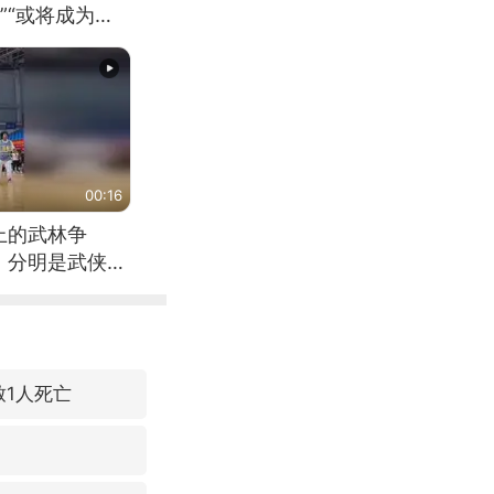
”“或将成为首
（来源：新华每
00:16
上的武林争
，分明是武侠片
致1人死亡