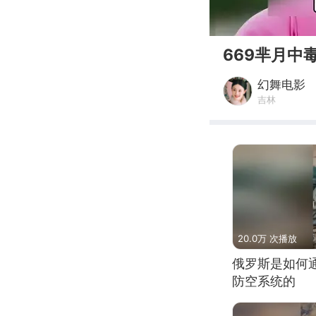
00:00
669芈月中
幻舞电影
吉林
20.0万 次播放
俄罗斯是如何
防空系统的