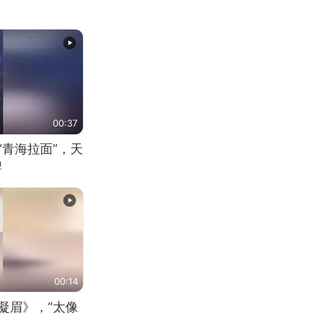
00:37
“青海拉面”，天
牌
00:14
凝眉》，“太像