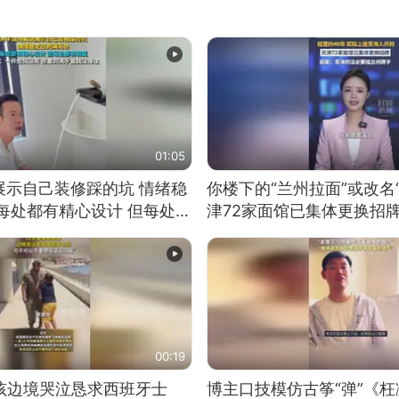
01:05
展示自己装修踩的坑 情绪稳
你楼下的“兰州拉面”或改名
每处都有精心设计 但每处都
津72家面馆已集体更换招
一开始我没笑 但看到洗手盆
00:19
男孩边境哭泣恳求西班牙士
博主口技模仿古筝“弹”《枉