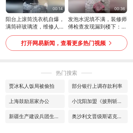
00:14
00:36
阳台上滚筒洗衣机自爆，
发泡水泥填不满，装修师
满筒碎玻璃渣，维修人员
傅检查发现漏到楼下：出
称是人为原因，从未见过
风口未延伸到外墙
洗衣机自爆
打开网易新闻，查看更多热门视频
热门搜索
贾冰私人饭局被偷拍
部分银行上调存款利率
上海鼓励居家办公
小沈阳加盟《披荆斩棘》
新疆生产建设兵团生态环境局原局长被查
奥沙利文晋级斯诺克中国公开赛16强