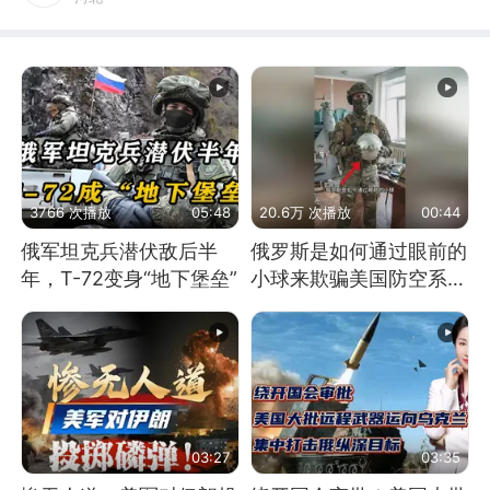
3766 次播放
05:48
20.6万 次播放
00:44
俄军坦克兵潜伏敌后半
俄罗斯是如何通过眼前的
年，T-72变身“地下堡垒”
小球来欺骗美国防空系统
的
03:27
03:35