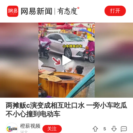
打开
Play
00:00
00:10
En
两摊贩c演变成相互吐口水 一旁小车吃瓜
fu
不小心撞到电动车
橙薪视频
关注
5
河北