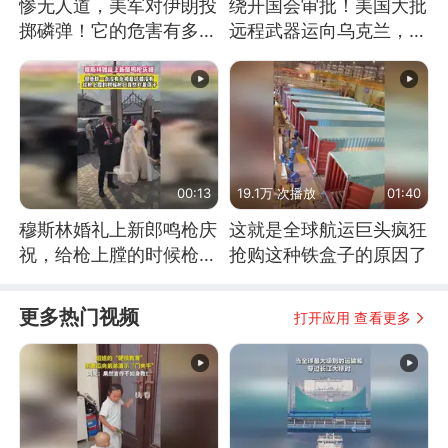
惨无人道，美军对伊朗投
绕开国会审批！美国大批
掷磷弹！它的危害有多
远程武器运向乌克兰，集
大？
中打击俄纵深目标
00:13
19.1万 次播放
01:40
穆斯林婚礼上新郎鸣枪庆
这就是全球航运巨头疯狂
祝，给枪上膛的时候枪口
抢购这种铁盒子的原因了
竟然对着孩子
更多热门视频
打开应用 查看更多