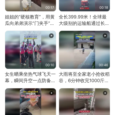
00:17
00:18
姐姐的“硬核教育”，用黄
全长399.99米！全球最
瓜向弟弟演示“门夹手”，
大级别的运输船通过长江
网友：果然言传不如身
大桥这一幕，太震撼了！
教！
00:10
00:46
女生晒乘坐热气球飞天一
大雨将至全家老小抢收稻
幕，瞬间升空一点防备都
谷，6分钟收完1000斤，
没有
没有一个人掉链子