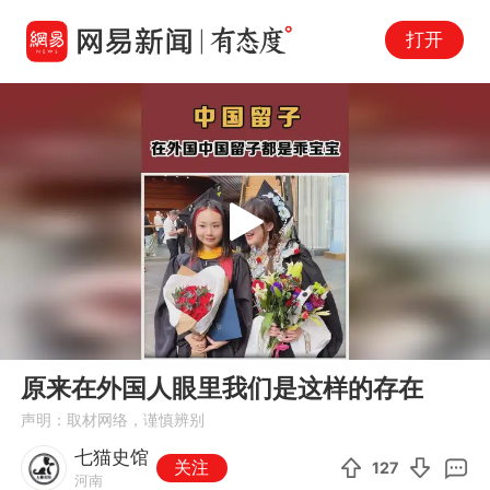
打开
Play
00:00
05:02
En
原来在外国人眼里我们是这样的存在
fu
声明：取材网络，谨慎辨别
七猫史馆
关注
127
河南