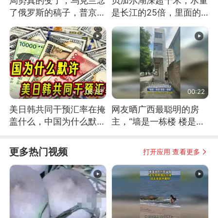
局势真的变了，乌克兰念
贝加尔湖深超千米，水量
了俄罗斯的稿子，普京说
是长江的25倍，里面的
战胜自己就是胜利
鱼究竟有多大？
06:56
00:22
美日韩共同干预汇率在掩
网友晒广西最聪明的房
盖什么，中国为什么默
主，“墙是一栋楼 楼是一
许？
堵墙”
更多热门视频
打开应用 查看更多