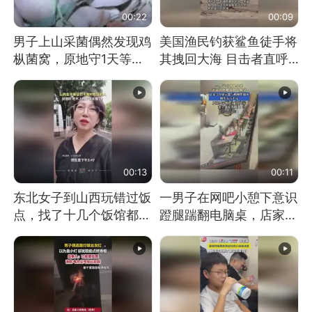
00:22
00:09
男子上山采菌偶然发现鸡
美国渔民钓获鲨鱼徒手将
枞菌窝，原地守1天等它
其拽回大海 目击者直呼
长大：挖了140多朵
震惊 （视频来源：参考
消息）
00:13
00:11
东北女子到山西玩错过饭
一男子在网吧小憩下意识
点，找了十几个饭馆都没
蹬腿踹翻电脑桌，店家3
开门：午休到几点
台显示器与机械臂损坏