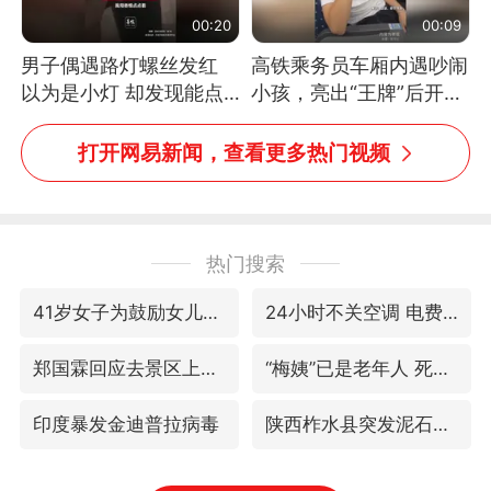
00:20
00:09
男子偶遇路灯螺丝发红
高铁乘务员车厢内遇吵闹
以为是小灯 却发现能点
小孩，亮出“王牌”后开启
燃香烟 当事人：已报警
一键静音
处理
打开网易新闻，查看更多热门视频
热门搜索
41岁女子为鼓励女儿考上985研究生
24小时不关空调 电费反而更低？
郑国霖回应去景区上班被保安拦下
“梅姨”已是老年人 死刑或适用受限
印度暴发金迪普拉病毒
陕西柞水县突发泥石流致1死2失联