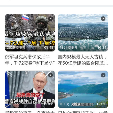
3636 次播放
05:48
1351 次播放
16:34
俄军坦克兵潜伏敌后半
国内规模最大无人古镇，
年，T-72变身“地下堡垒”
花50亿新建的四合院竟
没人住，发生了啥
03:06
10.0万 次播放
03:25