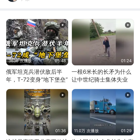
3636 次播放
05:48
01:24
俄军坦克兵潜伏敌后半
一根6米长的长矛为什么
年，T-72变身“地下堡垒”
让中世纪骑士集体失业
01:36
11.0万 次播放
01:29