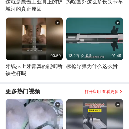
这就是鹰酱工业真正的护
为啥国外这么多长头卡车
城河的真正原因
00:50
13.2万 次播放
01:49
牙线抹上牙膏真的能锯断
标枪导弹为什么这么贵
铁栏杆吗
更多热门视频
打开应用 查看更多