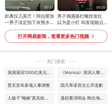
00:21
00:20
距离仅几英尺！阿拉斯加
男子偶遇路灯螺丝发红
一男子淡定拍下灰熊水中
以为是小灯 却发现能点
捕食鲑鱼全程
燃香烟 当事人：已报警
处理
打开网易新闻，查看更多热门视频
热门搜索
美国退回1000亿美元关税
《Monica》填词人黎彼得去世
普京宣布多项人事调整
因凡蒂诺首次公开道歉
人贩子“梅姨”真实姓名曝光
逃犯看演唱会 刚出地铁就被逮住