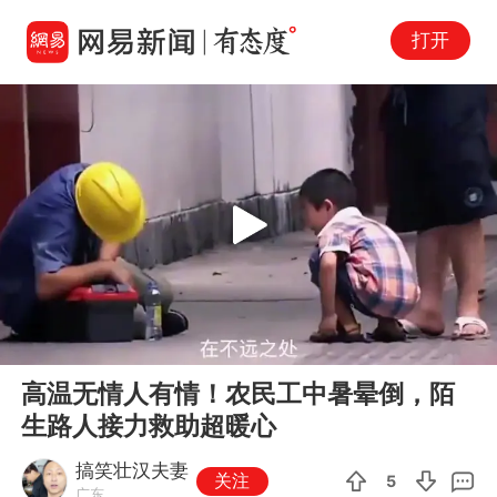
打开
Play
00:00
03:51
En
高温无情人有情！农民工中暑晕倒，陌
fu
生路人接力救助超暖心
搞笑壮汉夫妻
关注
5
广东