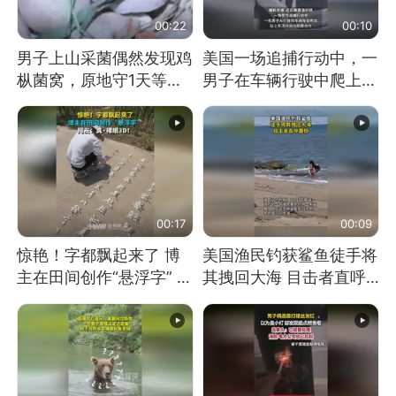
00:22
00:10
男子上山采菌偶然发现鸡
美国一场追捕行动中，一
枞菌窝，原地守1天等它
男子在车辆行驶中爬上车
长大：挖了140多朵
顶跳舞。（新京报）
00:17
00:09
惊艳！字都飘起来了 博
美国渔民钓获鲨鱼徒手将
主在田间创作“悬浮字” 网
其拽回大海 目击者直呼
友：真·裸眼3D！
震惊 （视频来源：参考
消息）