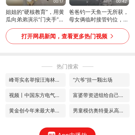
00:17
00:42
姐姐的“硬核教育”，用黄
爸爸钓一天鱼一无所获，
瓜向弟弟演示“门夹手”，
母女俩临时接管钓位，用
网友：果然言传不如身
玩具鱼竿钓上大鱼
教！
打开网易新闻，查看更多热门视频
热门搜索
峰哥实名举报汪海林偷税漏税
“六爷”挂一颗出场
视频丨中国东方电气集团原党组副书记、董事宋致远被查
富婆带资进组给自己硬加60多场吻戏
黄金创今年来最大单周涨幅
男童模仿奥特曼从高处跳下致骨折