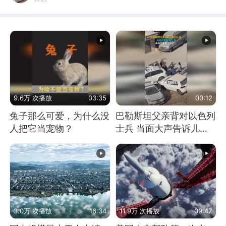
9.6万 次播放
03:35
00:12
兔子那么可爱，为什么没
巴勒斯坦父亲背对以色列
人把它当宠物？
士兵 当面大声告诉儿
子：永远不要害怕他们！
3.0万 次播放
16:34
11.9万 次播放
09:47