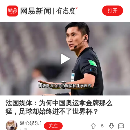
打开
Play
00:00
05:28
En
法国媒体：为何中国奥运拿金牌那么
fu
猛，足球却始终进不了世界杯？
温心娱乐1
关注
5
江西