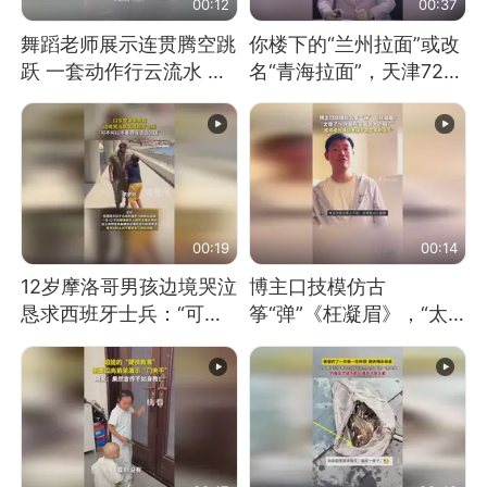
00:12
00:37
舞蹈老师展示连贯腾空跳
你楼下的“兰州拉面”或改
跃 一套动作行云流水 节
名“青海拉面”，天津72家
奏感拉满 网友：怎么做
面馆已集体更换招牌
到又舞又武的？
00:19
00:14
12岁摩洛哥男孩边境哭泣
博主口技模仿古
恳求西班牙士兵：“可不
筝“弹”《枉凝眉》，“太
可以不要把我遣返回国”
像了～你是吃古筝长大的
吗？”“或将成为首位考级
不带古筝的选手。”（来
源：新华每日电讯）