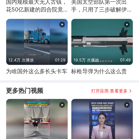
国内规模最大无人古镇，
美国太空部队第一次出
花50亿新建的四合院竟
手，只用了三步破解伊朗
没人住，发生了啥
防空
12.4万 次播放
01:29
19.5万 次播放
01:49
为啥国外这么多长头卡车
标枪导弹为什么这么贵
更多热门视频
打开应用 查看更多