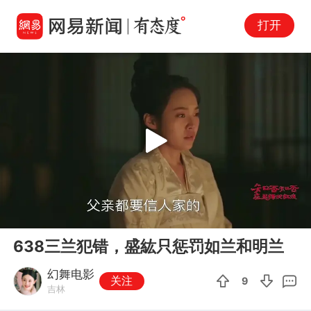
打开
Play
00:00
02:42
En
638三兰犯错，盛紘只惩罚如兰和明兰
fu
幻舞电影
关注
9
吉林