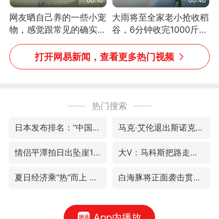
网友晒自己养的一些小宠
大雨将至全家老小抢收稻
物，感觉跟常见的确实有
谷，6分钟收完1000斤，
些不一样
没有一个人掉链子
打开网易新闻，查看更多热门视频
热门搜索
日本发布排名：“中国第一，美日德韩英法居后”
马克·艾伦退出斯诺克中国公开赛
情侣平潭拍日出坠崖1死1伤
大V：马科斯把路走绝了
夏日经济乘“热”而上 消费市场向“新”而行
白海豚将正面袭击贯穿浙江
App内播放