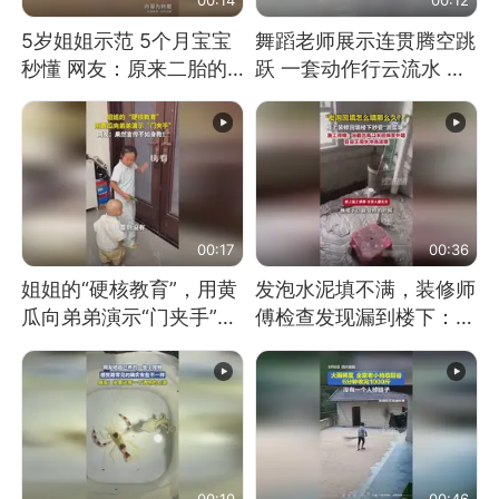
5岁姐姐示范 5个月宝宝
舞蹈老师展示连贯腾空跳
秒懂 网友：原来二胎的
跃 一套动作行云流水 节
快乐长这样
奏感拉满 网友：怎么做
到又舞又武的？
00:17
00:36
姐姐的“硬核教育”，用黄
发泡水泥填不满，装修师
瓜向弟弟演示“门夹手”，
傅检查发现漏到楼下：出
网友：果然言传不如身
风口未延伸到外墙
教！
00:10
00:46