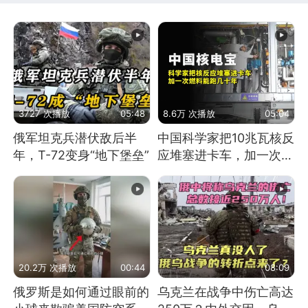
3727 次播放
05:48
8.6万 次播放
05:04
俄军坦克兵潜伏敌后半
中国科学家把10兆瓦核反
年，T-72变身“地下堡垒”
应堆塞进卡车，加一次燃
料能跑几十年
20.2万 次播放
00:44
08:09
俄罗斯是如何通过眼前的
乌克兰在战争中伤亡高达