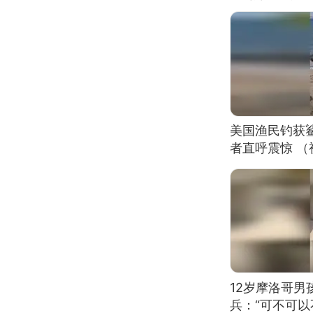
美国渔民钓获
者直呼震惊 
12岁摩洛哥
兵：“可不可以