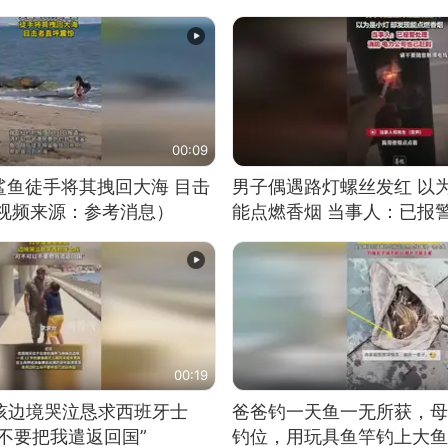
00:09
鲨鱼徒手将其拽回大海 目击
男子偶遇路灯螺丝发红 以
（视频来源：参考消息）
能点燃香烟 当事人：已报
00:19
男孩边境哭泣恳求西班牙士
爸爸钓一天鱼一无所获，母
不要把我遣返回国”
钓位，用玩具鱼竿钓上大鱼