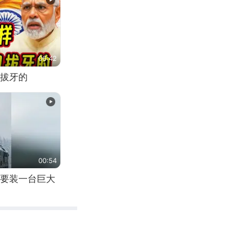
06:42
拔牙的
00:54
要装一台巨大