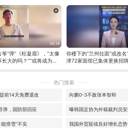
00:14
筝“弹”《枉凝眉》，“太像
你楼下的“兰州拉面”或改名
长大的吗？”“或将成为首
津72家面馆已集体更换招
筝的选手。”（来源：新华每
热门搜索
提前14天免费退改
向鹏0-3不敌张本智和
”导弹，国防部回应
曝韩国足协为外籍裁判员安
月能滑雪”不实
我国外贸延续良好增长态势