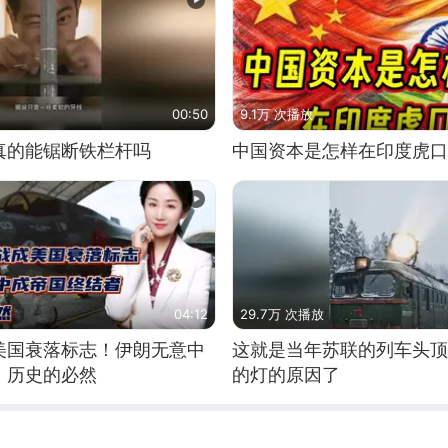
00:50
9.1万 次播放
真的能锯断铁栏杆吗
中国资本是怎样在印度虎口
04:12
29.7万 次播放
美国衰落标志！伊朗无意中
这就是当年苏联的列车头顶
！历史的必然
的灯的原因了