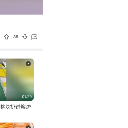
00:12
Enter
fullscreen
35
01:29
整块扔进熔炉