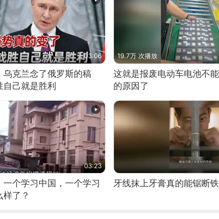
03:06
19.7万 次播放
，乌克兰念了俄罗斯的稿
这就是报废电动车电池不能
胜自己就是胜利
的原因了
03:23
，一个学习中国，一个学习
牙线抹上牙膏真的能锯断铁
么样了？