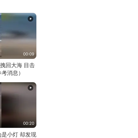
00:09
拽回大海 目击
参考消息）
00:20
为是小灯 却发现