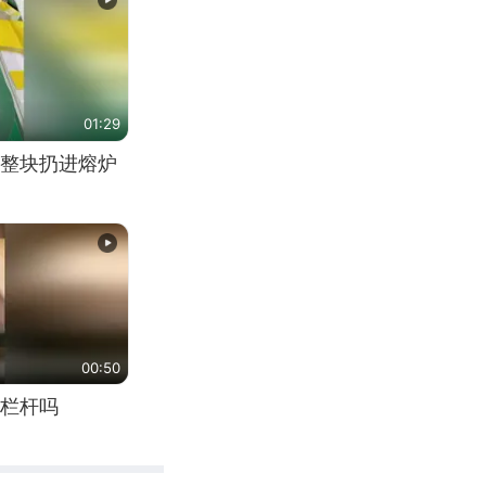
01:29
整块扔进熔炉
00:50
栏杆吗