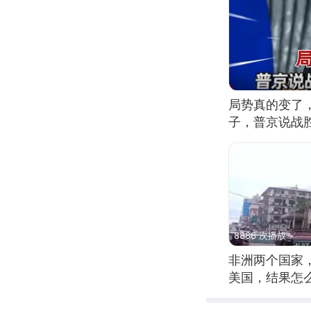
局势真的变了
子，普京说战
8886 次播放
非洲两个国家
美国，结果怎