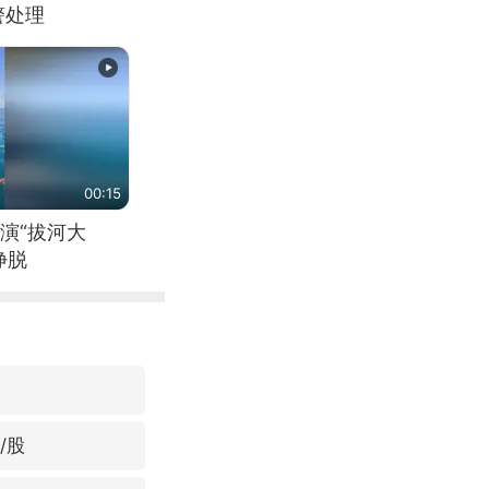
警处理
00:15
演“拔河大
挣脱
/股