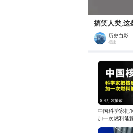
00:00
搞笑人类,这
历史白影
福建
8.4万 次播放
中国科学家把
加一次燃料能