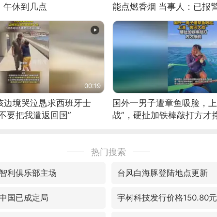
：午休到几点
能点燃香烟 当事人：已报
00:19
男孩边境哭泣恳求西班牙士
国外一男子遭章鱼吸脸，上
不要把我遣返回国”
战”，硬扯加铁棒敲打方才
热门搜索
智利俱乐部主场
台风白海豚登陆地点更新
中国已成定局
宇树科技发行价格150.80元