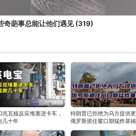
些奇葩事总能让他们遇见 (319)
05:04
10兆瓦核反应堆塞进卡车，
特朗普已拒绝为乌方提供更
跑几十年
俄罗斯抓住窗口期猛炸基辅