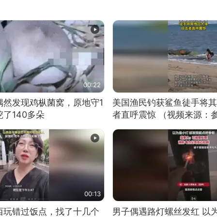
00:22
偶然发现鸡枞菌窝，原地守1
美国渔民钓获鲨鱼徒手将其
了140多朵
者直呼震惊 （视频来源：
00:13
西玩错过饭点，找了十几个
男子偶遇路灯螺丝发红 以