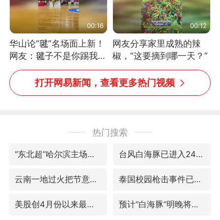
00:16
00:12
华山论“毽”名场面上新！
网友分享家里成熟的辣
网友：毽子不是你踢我
椒，“这要摘到哪一天？”
捡，我踢你捡吗
打开网易新闻，查看更多热门视频
热门搜索
“东北超”哈尔滨主场收官战小贴士
台风白海豚已进入24小时警戒线
云南一地过火把节意外灼伤16人
泰国校园枪击事件已致8死30余伤
美股创4月份以来最大单周涨幅
预计“白海豚”明晚将在浙江舟山到福建福鼎一带沿海登陆