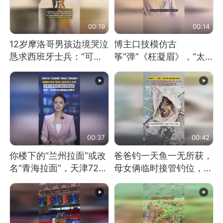
00:19
00:14
12岁摩洛哥男孩边境哭泣
博主口技模仿古
恳求西班牙士兵：“可不
筝“弹”《枉凝眉》，“太
可以不要把我遣返回国”
像了～你是吃古筝长大的
吗？”“或将成为首位考级
不带古筝的选手。”（来
源：新华每日电讯）
00:37
00:42
你楼下的“兰州拉面”或改
爸爸钓一天鱼一无所获，
名“青海拉面”，天津72家
母女俩临时接管钓位，用
面馆已集体更换招牌
玩具鱼竿钓上大鱼