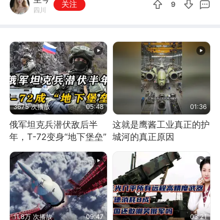
关注
9
四川
3675 次播放
05:48
01:36
俄军坦克兵潜伏敌后半
这就是鹰酱工业真正的护
年，T-72变身“地下堡垒”
城河的真正原因
11.8万 次播放
09:47
03:21