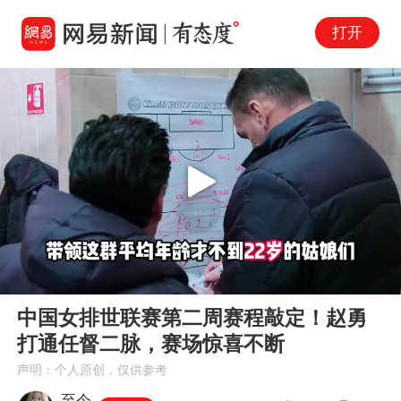
打开
Play
00:00
10:05
En
中国女排世联赛第二周赛程敲定！赵勇
fu
打通任督二脉，赛场惊喜不断
声明：个人原创，仅供参考
至今