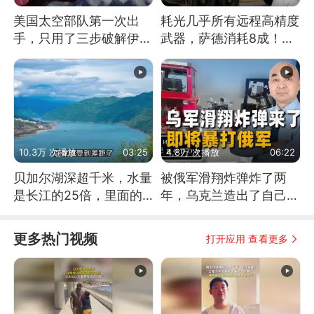
美国太空部队第一次出
耗光几乎所有远程高精度
手，只用了三步破解伊朗
武器，萨德消耗8成！美
防空
国还敢嘲笑俄军吗
10.3万 次播放
03:25
4.8万 次播放
06:22
贝加尔湖深超千米，水量
被俄军滑翔炸弹炸了两
是长江的25倍，里面的
年，乌克兰造出了自己
鱼究竟有多大？
的“空中长臂”
更多热门视频
打开应用 查看更多