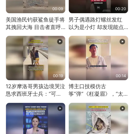
00:09
00:20
美国渔民钓获鲨鱼徒手将
男子偶遇路灯螺丝发红
其拽回大海 目击者直呼
以为是小灯 却发现能点
震惊 （视频来源：参考
燃香烟 当事人：已报警
消息）
处理
00:19
00:14
12岁摩洛哥男孩边境哭泣
博主口技模仿古
恳求西班牙士兵：“可不
筝“弹”《枉凝眉》，“太
可以不要把我遣返回国”
像了～你是吃古筝长大的
吗？”“或将成为首位考级
不带古筝的选手。”（来
源：新华每日电讯）