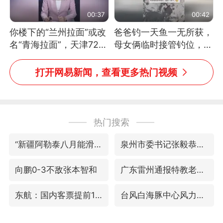
00:37
00:42
你楼下的“兰州拉面”或改
爸爸钓一天鱼一无所获，
名“青海拉面”，天津72家
母女俩临时接管钓位，用
面馆已集体更换招牌
玩具鱼竿钓上大鱼
打开网易新闻，查看更多热门视频
热门搜索
“新疆阿勒泰八月能滑雪”不实
泉州市委书记张毅恭被查
向鹏0-3不敌张本智和
广东雷州通报特教老师招聘违规事件
东航：国内客票提前14天免费退改
台风白海豚中心风力增强