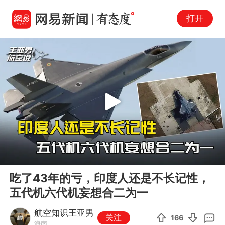
打开
Play
00:00
04:59
En
吃了43年的亏，印度人还是不长记性，
fu
五代机六代机妄想合二为一
航空知识王亚男
关注
166
海南