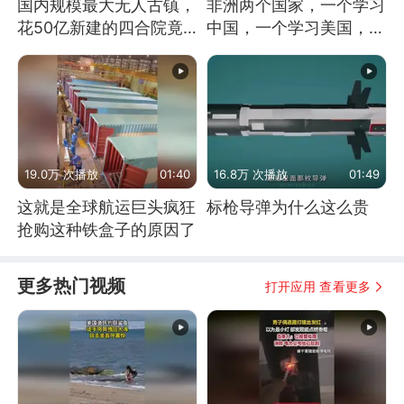
国内规模最大无人古镇，
非洲两个国家，一个学习
花50亿新建的四合院竟
中国，一个学习美国，结
没人住，发生了啥
果怎么样了？
19.0万 次播放
01:40
16.8万 次播放
01:49
这就是全球航运巨头疯狂
标枪导弹为什么这么贵
抢购这种铁盒子的原因了
更多热门视频
打开应用 查看更多