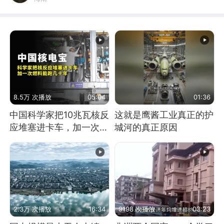
8.5万 次播放
05:04
01:36
中国科学家把10兆瓦核反
这就是鹰酱工业真正的护
应堆塞进卡车，加一次燃
城河的真正原因
料能跑几十年
2.3万 次播放
16:34
9198 次播放
03:23