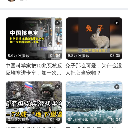
8.6万 次播放
05:04
9.8万 次播放
03:35
中国科学家把10兆瓦核反
兔子那么可爱，为什么没
应堆塞进卡车，加一次燃
人把它当宠物？
料能跑几十年
3720 次播放
05:48
3.1万 次播放
16:34