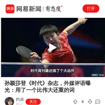
打开
Play
00:00
03:26
En
孙颖莎登《时代》杂志，外媒评语曝
fu
光：用了一个比伟大还重的词
灼凉
关注
8
四川