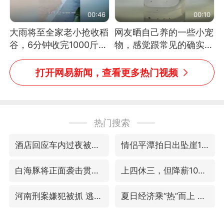
00:46
00:10
大雨将至全家老小抢收稻
网友晒自己养的一些小宠
谷，6分钟收完1000斤，
物，感觉跟常见的确实有
没有一个人掉链子
些不一样
打开网易新闻，查看更多热门视频
热门搜索
酒店回应车内过夜被收150元
情侣平潭拍日出坠崖1死1伤
白海豚将正面袭击贯穿浙江
上四休三，但降薪1000元，你接受吗？
河南刑案嫌犯被抓 逃窜时伤害多人
夏日经济乘“热”而上 消费市场向“新”而行