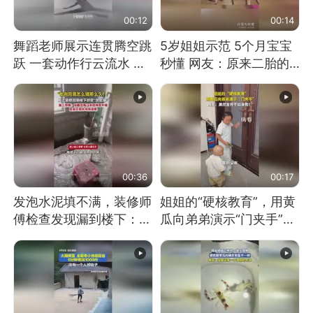
00:12
00:14
舞蹈老师展示连贯腾空跳
5岁姐姐示范 5个月宝宝
跃 一套动作行云流水 节
秒懂 网友：原来二胎的
奏感拉满 网友：怎么做
快乐长这样
到又舞又武的？
00:36
00:17
发泡水泥填不满，装修师
姐姐的“硬核教育”，用黄
傅检查发现漏到楼下：出
瓜向弟弟演示“门夹手”，
风口未延伸到外墙
网友：果然言传不如身
教！