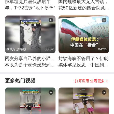
俄军坦克兵潜伏敌后半
国内规模最大无人古镇，
年，T-72变身“地下堡垒”
花50亿新建的四合院竟
没人住，发生了啥
8.6万 次播放
00:32
04:35
网友分享自己养的小猫，
封锁海峡不管用了？伊朗
本以为是个灵珠没想到是
媒体罕见反思：中国到底
魔丸
是不是在"拆台"
更多热门视频
打开应用 查看更多