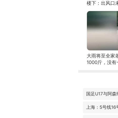
楼下：出风口
大雨将至全家
1000斤，没
国足U17与阿
上海：5号线1