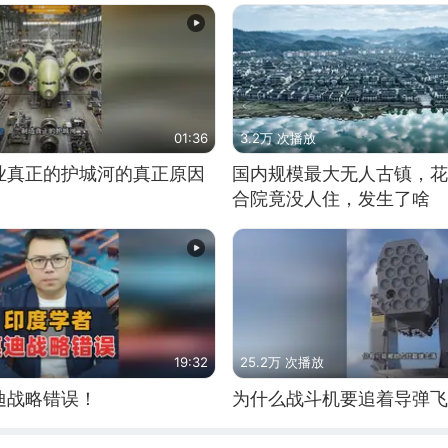
01:36
3.2万 次播放
业真正的护城河的真正原因
国内规模最大无人古镇，花
合院竟没人住，发生了啥
19:32
25.2万 次播放
迪战略错误！
为什么战斗机要追着导弹飞