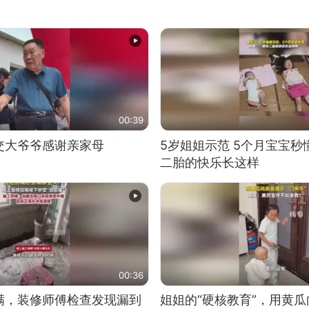
00:39
交大爷爷感谢亲家母
5岁姐姐示范 5个月宝宝秒
二胎的快乐长这样
00:36
满，装修师傅检查发现漏到
姐姐的“硬核教育”，用黄瓜