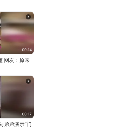
00:14
懂 网友：原来
00:17
向弟弟演示“门