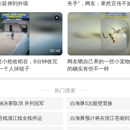
未延伸到外墙
夹手”，网友：果然言传不
00:46
老小抢收稻谷，6分钟收完
网友晒自己养的一些小宠物
有一个人掉链子
的确实有些不一样
热门搜索
森纳决赛取消 并列冠军
白海豚5次眼壁置换
6号线浦江线全线停运
白海豚预计将在浙江苍南到