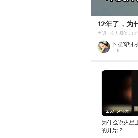
00:00
12年了，为
声明：个人原创，仅
长星寄明
四川
12.5万 次播放
为什么说火星
的开始？