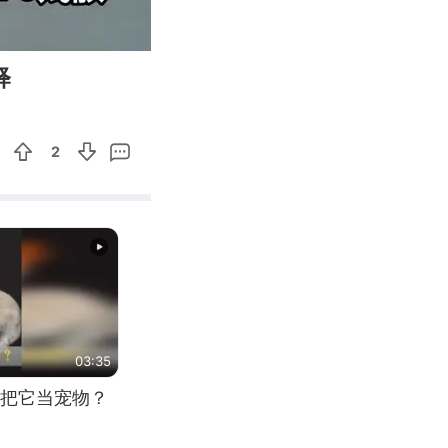
04:46
Enter
释
fullscreen
2
03:35
把它当宠物？