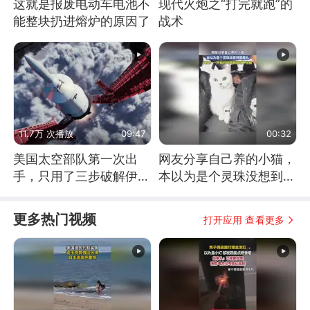
这就是报废电动车电池不
现代火炮之“打完就跑”的
能整块扔进熔炉的原因了
战术
11.7万 次播放
09:47
00:32
美国太空部队第一次出
网友分享自己养的小猫，
手，只用了三步破解伊朗
本以为是个灵珠没想到是
防空
魔丸
更多热门视频
打开应用 查看更多