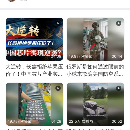
04:09
19.9万 次播放
00:44
大逆转，长鑫拒绝苹果压
俄罗斯是如何通过眼前的
价了！中国芯片产业实现
小球来欺骗美国防空系统
怎样的逆袭？
的
19.7万 次播放
01:29
22.5万 次播放
00:52