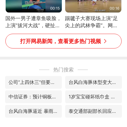
00:15
00:16
国外一男子遭章鱼吸脸，
踢毽子大赛现场上演“足
上演“拔河大战”，硬扯加
尖上的武林争霸”。网
铁棒敲打方才挣脱
友：这哪是踢毽子，分明
是武侠片现场！#睡个好
打开网易新闻，查看更多热门视频
觉
热门搜索
公司“上四休三”但要降薪1000元
台风白海豚体型变大近似13个浙江面积
中信证券：预计铜板块将迎来共振上涨
1岁宝宝碰坏纸巾盒 宝妈被索赔924元
台风白海豚逼近 暴雨大暴雨来袭
泰交通部副部长回应中国游客遭歧视