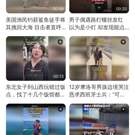
00:09
00:20
美国渔民钓获鲨鱼徒手将
男子偶遇路灯螺丝发红
其拽回大海 目击者直呼
以为是小灯 却发现能点
震惊 （视频来源：参考
燃香烟 当事人：已报警
消息）
处理
00:13
00:19
东北女子到山西玩错过饭
12岁摩洛哥男孩边境哭泣
点，找了十几个饭馆都没
恳求西班牙士兵：“可不
开门：午休到几点
可以不要把我遣返回国”