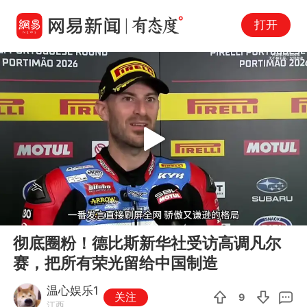
打开
Play
00:00
01:53
En
彻底圈粉！德比斯新华社受访高调凡尔
fu
赛，把所有荣光留给中国制造
温心娱乐1
关注
9
江西