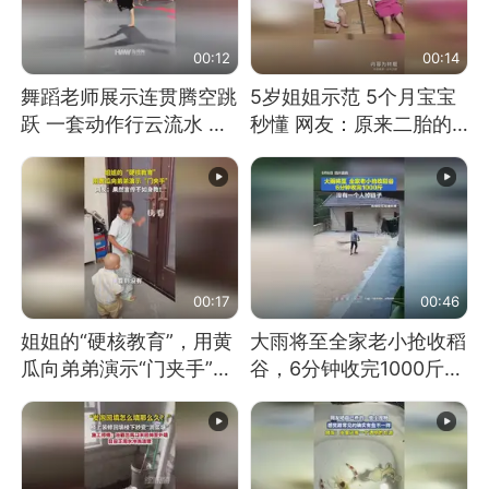
00:12
00:14
舞蹈老师展示连贯腾空跳
5岁姐姐示范 5个月宝宝
跃 一套动作行云流水 节
秒懂 网友：原来二胎的
奏感拉满 网友：怎么做
快乐长这样
到又舞又武的？
00:17
00:46
姐姐的“硬核教育”，用黄
大雨将至全家老小抢收稻
瓜向弟弟演示“门夹手”，
谷，6分钟收完1000斤，
网友：果然言传不如身
没有一个人掉链子
教！