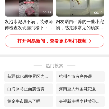
00:36
00:10
发泡水泥填不满，装修师
网友晒自己养的一些小宠
傅检查发现漏到楼下：出
物，感觉跟常见的确实有
风口未延伸到外墙
些不一样
打开网易新闻，查看更多热门视频
热门搜索
新疆优化调整景区内自驾服务费
杭州全市有序停课
白海豚将正面袭击贯穿浙江
河南重大刑案嫌犯夏某钢落网
黄金牛市回来了吗
央视新主播李秋莹孙亚鹏亮相