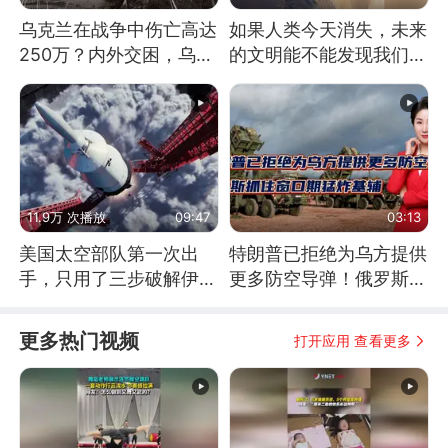
乌克兰在战争中伤亡高达
如果人类今天消失，未来
250万？内外交困，乌克
的文明能不能发现我们存
兰这下真没人了！
在过？
11.9万 次播放
09:47
03:13
美国太空部队第一次出
特朗普已拒绝为乌方提供
手，只用了三步破解伊朗
更多防空导弹！俄罗斯抓
防空
住窗口期猛炸基辅
更多热门视频
打开应用 查看更多