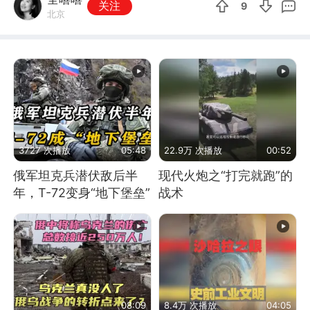
关注
9
北京
3727 次播放
05:48
22.9万 次播放
00:52
俄军坦克兵潜伏敌后半
现代火炮之“打完就跑”的
年，T-72变身“地下堡垒”
战术
08:09
8.4万 次播放
04:05