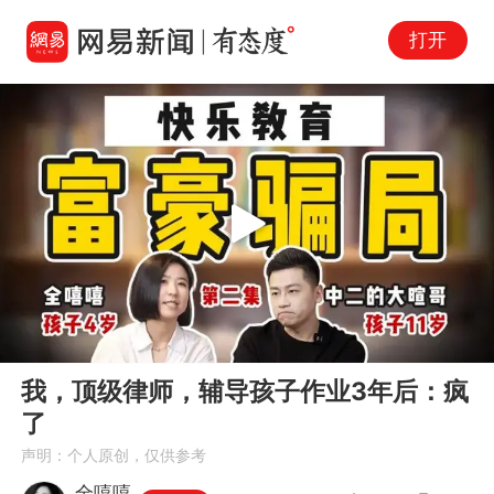
打开
Play
00:00
27:32
En
我，顶级律师，辅导孩子作业3年后：疯
fu
了
声明：个人原创，仅供参考
全嘻嘻