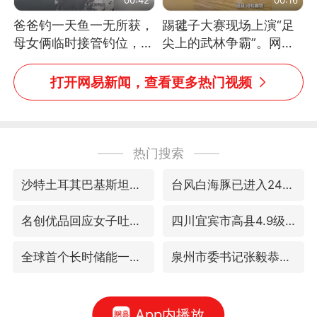
爸爸钓一天鱼一无所获，
踢毽子大赛现场上演“足
母女俩临时接管钓位，用
尖上的武林争霸”。网
玩具鱼竿钓上大鱼
友：这哪是踢毽子，分明
是武侠片现场！#睡个好
打开网易新闻，查看更多热门视频
觉
热门搜索
沙特土耳其巴基斯坦签署共同防务协议
台风白海豚已进入24小时警戒线
名创优品回应女子吐槽内裤质量差
四川宜宾市高县4.9级地震致1人死亡
全球首个长时储能一体化产业园量产
泉州市委书记张毅恭被查
App内播放