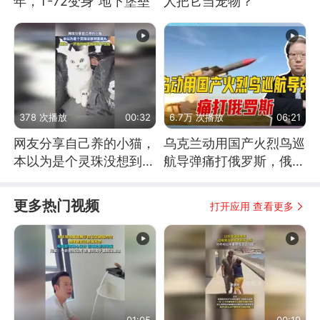
年，T-72变身“地下堡垒”
人把它当宠物？
378 次播放
00:32
6.7万 次播放
06:21
网友分享自己养的小猫，
乌克兰动用国产火烈鸟巡
本以为是个灵珠没想到是
航导弹痛打俄罗斯，俄军
魔丸
为什么没能拦截？
更多热门视频
打开应用 查看更多
01:05
00:19