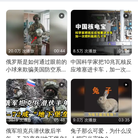
20.0万 次播放
00:44
8.5万 次播放
05:04
俄罗斯是如何通过眼前的
中国科学家把10兆瓦核反
小球来欺骗美国防空系统
应堆塞进卡车，加一次燃
的
料能跑几十年
3675 次播放
05:48
9.0万 次播放
03:35
俄军坦克兵潜伏敌后半
兔子那么可爱，为什么没