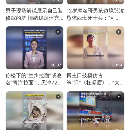
男子现场解说展示自己装
12岁摩洛哥男孩边境哭泣
修踩的坑 情绪稳定但充
恳求西班牙士兵：“可不
满无奈 每处都有精心设
可以不要把我遣返回国”
计 但每处都有瑕疵 网
友：一开始我没笑 但看
到洗手盆我没绷住
00:37
00:14
你楼下的“兰州拉面”或改
博主口技模仿古
名“青海拉面”，天津72家
筝“弹”《枉凝眉》，“太
面馆已集体更换招牌
像了～你是吃古筝长大的
吗？”“或将成为首位考级
不带古筝的选手。”（来
源：新华每日电讯）
00:42
00:16