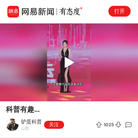
打开
Play
00:00
01:11
En
科普有趣…
fu
驴蛋科普
关注
1025
山西