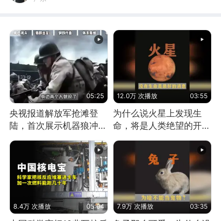
05:25
12.0万 次播放
03:55
央视报道解放军抢滩登
为什么说火星上发现生
陆，首次展示机器狼冲
命，将是人类绝望的开
滩！传统登陆彻底终结
始？
8.4万 次播放
05:04
7.9万 次播放
03:35