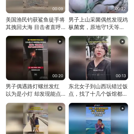
00:09
00:22
美国渔民钓获鲨鱼徒手将
男子上山采菌偶然发现鸡
其拽回大海 目击者直呼
枞菌窝，原地守1天等它
震惊 （视频来源：参考
长大：挖了140多朵
消息）
00:20
00:13
男子偶遇路灯螺丝发红
东北女子到山西玩错过饭
以为是小灯 却发现能点
点，找了十几个饭馆都没
燃香烟 当事人：已报警
开门：午休到几点
处理