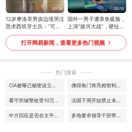
00:19
00:15
12岁摩洛哥男孩边境哭泣
国外一男子遭章鱼吸脸，
恳求西班牙士兵：“可不
上演“拔河大战”，硬扯加
可以不要把我遣返回国”
铁棒敲打方才挣脱
打开网易新闻，查看更多热门视频
热门搜索
CIA被曝已秘密设立古巴工作组
佛得角门将亮相智利俱乐部主场
看守所辅警收受10万获刑1年
法国下周开始禁止未经同意的电话营销
中方回应是否在太平洋海底开采稀土
多地要求领导干部带头休假