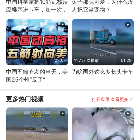
中国科学家把10兆瓦核反
兔子那么可爱，为什么没
应堆塞进卡车，加一次燃
人把它当宠物？
料能跑几十年
09:07
11.7万 次播放
01:29
中国五箭齐发的当天，美
为啥国外这么多长头卡车
国25个州“反了”
更多热门视频
打开应用 查看更多