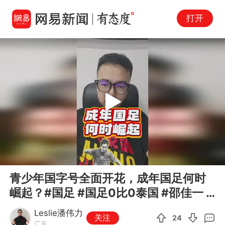
打开
Play
00:00
02:20
En
青少年国字号全面开花，成年国足何时
fu
崛起？#国足 #国足0比0泰国 #邵佳一 #
潘谈中超 #潘伟力
Leslie潘伟力
关注
24
广东