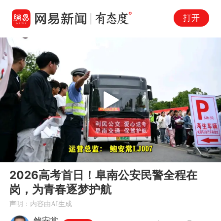
打开
Play
00:00
03:03
En
2026高考首日！阜南公安民警全程在
fu
岗，为青春逐梦护航
声明：内容由AI生成
鲍安常