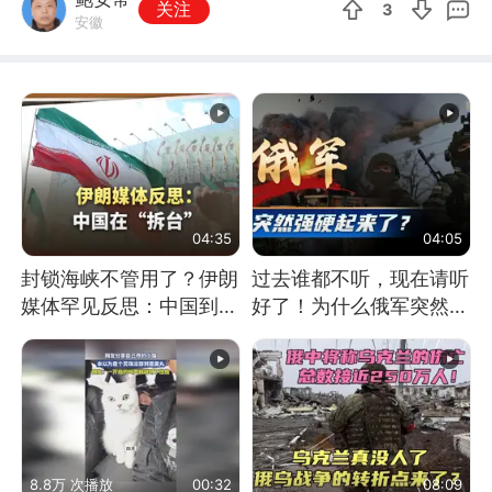
关注
3
安徽
04:35
04:05
封锁海峡不管用了？伊朗
过去谁都不听，现在请听
媒体罕见反思：中国到底
好了！为什么俄军突然强
是不是在"拆台"
硬起来了？
8.8万 次播放
00:32
08:09