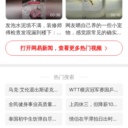
00:36
00:10
发泡水泥填不满，装修师
网友晒自己养的一些小宠
傅检查发现漏到楼下：出
物，感觉跟常见的确实有
风口未延伸到外墙
些不一样
打开网易新闻，查看更多热门视频
热门搜索
马克·艾伦退出斯诺克中国公开赛
WTT横滨冠军赛国乒女单三将晋级四强
全民健身事业高质量发展
上四休三，但降薪1000元，你接受吗？
泰国初中生饮弹自尽前开了26枪
情侣在平潭拍日出时坠崖致一死一伤