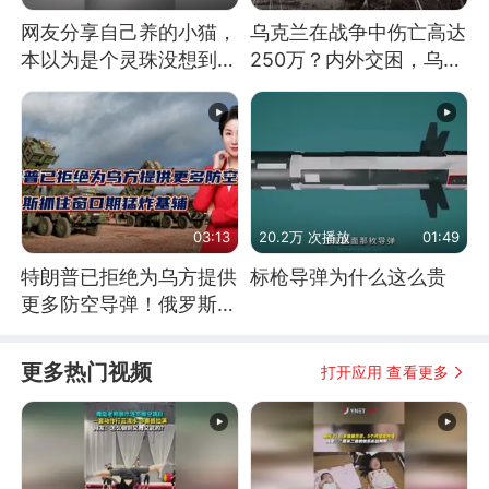
网友分享自己养的小猫，
乌克兰在战争中伤亡高达
本以为是个灵珠没想到是
250万？内外交困，乌克
魔丸
兰这下真没人了！
03:13
20.2万 次播放
01:49
特朗普已拒绝为乌方提供
标枪导弹为什么这么贵
更多防空导弹！俄罗斯抓
住窗口期猛炸基辅
更多热门视频
打开应用 查看更多