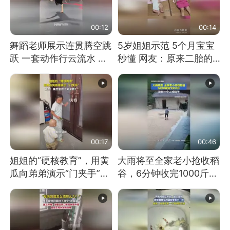
00:12
00:14
舞蹈老师展示连贯腾空跳
5岁姐姐示范 5个月宝宝
跃 一套动作行云流水 节
秒懂 网友：原来二胎的
奏感拉满 网友：怎么做
快乐长这样
到又舞又武的？
00:17
00:46
姐姐的“硬核教育”，用黄
大雨将至全家老小抢收稻
瓜向弟弟演示“门夹手”，
谷，6分钟收完1000斤，
网友：果然言传不如身
没有一个人掉链子
教！