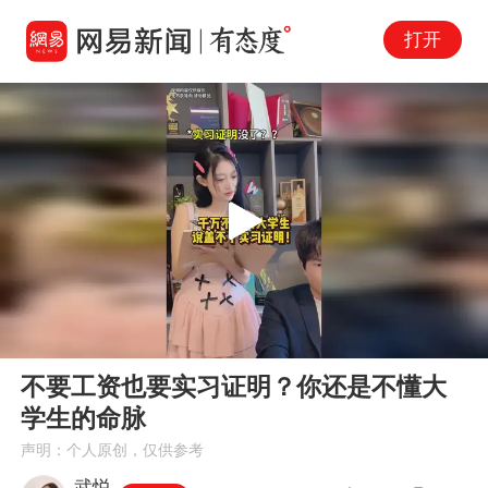
打开
Play
00:00
00:15
En
不要工资也要实习证明？你还是不懂大
fu
学生的命脉
声明：个人原创，仅供参考
武悦