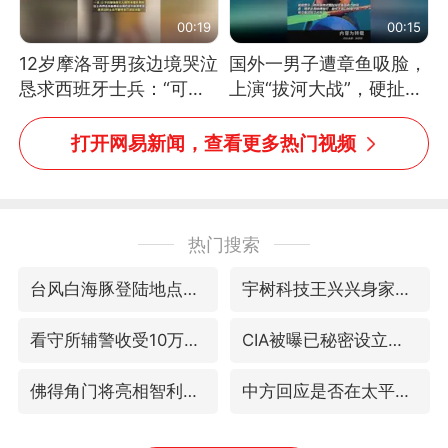
00:19
00:15
12岁摩洛哥男孩边境哭泣
国外一男子遭章鱼吸脸，
恳求西班牙士兵：“可不
上演“拔河大战”，硬扯加
可以不要把我遣返回国”
铁棒敲打方才挣脱
打开网易新闻，查看更多热门视频
热门搜索
台风白海豚登陆地点更新
宇树科技王兴兴身家有望超200亿元
看守所辅警收受10万获刑1年
CIA被曝已秘密设立古巴工作组
佛得角门将亮相智利俱乐部主场
中方回应是否在太平洋海底开采稀土