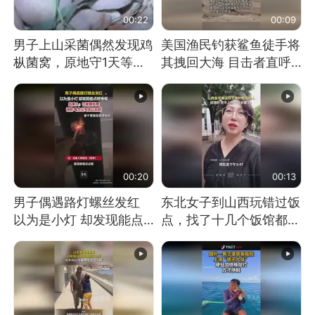
00:22
00:09
男子上山采菌偶然发现鸡
美国渔民钓获鲨鱼徒手将
枞菌窝，原地守1天等它
其拽回大海 目击者直呼
长大：挖了140多朵
震惊 （视频来源：参考
消息）
00:20
00:13
男子偶遇路灯螺丝发红
东北女子到山西玩错过饭
以为是小灯 却发现能点
点，找了十几个饭馆都没
燃香烟 当事人：已报警
开门：午休到几点
处理