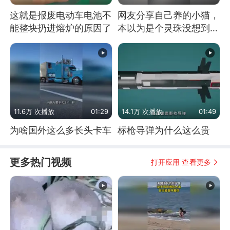
这就是报废电动车电池不
网友分享自己养的小猫，
能整块扔进熔炉的原因了
本以为是个灵珠没想到是
魔丸
11.6万 次播放
01:29
14.1万 次播放
01:49
为啥国外这么多长头卡车
标枪导弹为什么这么贵
更多热门视频
打开应用 查看更多