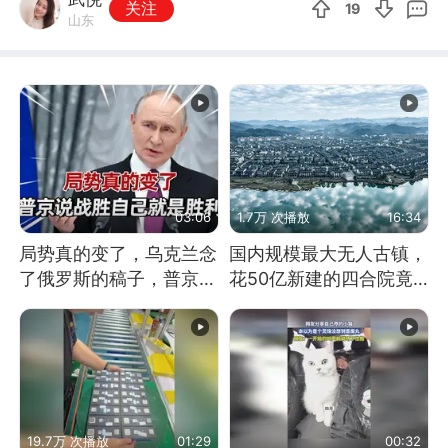
关注
19
山东
03:06
1.7万 次播放
16:34
局势真的变了，乌克兰念
国内规模最大无人古镇，
了俄罗斯的稿子，普京说
花50亿新建的四合院竟
战胜自己就是胜利
没人住，发生了啥
19.7万 次播放
01:29
00:32