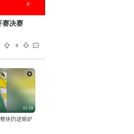
04:45
Enter
开赛决赛
fullscreen
3
01:29
整块扔进熔炉