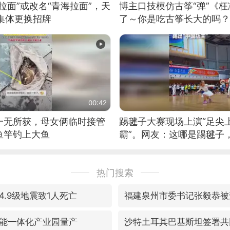
拉面”或改名“青海拉面”，天
博主口技模仿古筝“弹”《枉
集体更换招牌
了～你是吃古筝长大的吗？
位考级不带古筝的选手。”
日电讯）
00:42
一无所获，母女俩临时接管
踢毽子大赛现场上演“足尖
鱼竿钓上大鱼
霸”。网友：这哪是踢毽子
现场！#睡个好觉
热门搜索
.9级地震致1人死亡
福建泉州市委书记张毅恭被
能一体化产业园量产
沙特土耳其巴基斯坦签署共