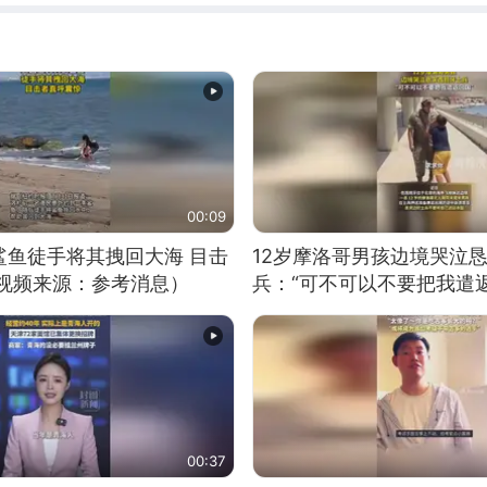
00:09
鲨鱼徒手将其拽回大海 目击
12岁摩洛哥男孩边境哭泣
（视频来源：参考消息）
兵：“可不可以不要把我遣返
00:37