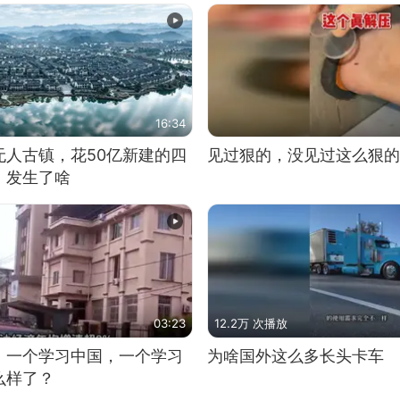
16:34
无人古镇，花50亿新建的四
见过狠的，没见过这么狠的
，发生了啥
03:23
12.2万 次播放
，一个学习中国，一个学习
为啥国外这么多长头卡车
么样了？