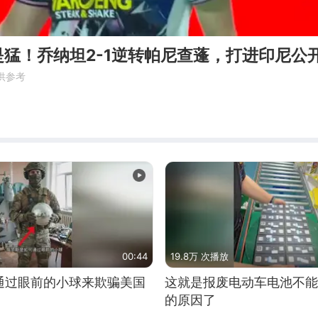
猛！乔纳坦2-1逆转帕尼查蓬，打进印尼公
供参考
00:44
19.8万 次播放
通过眼前的小球来欺骗美国
这就是报废电动车电池不能
的原因了