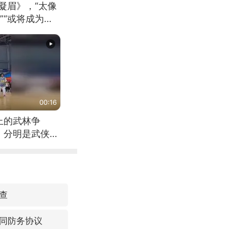
凝眉》，“太像
”“或将成为首
（来源：新华每
00:16
上的武林争
，分明是武侠片
查
同防务协议