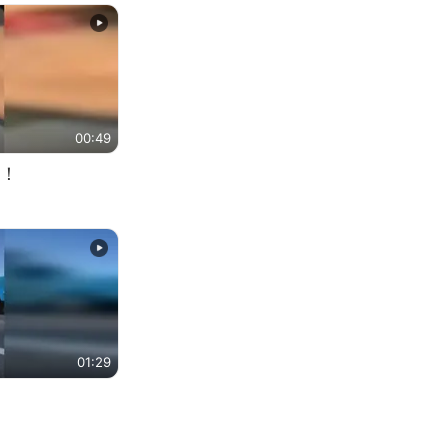
00:49
！
01:29