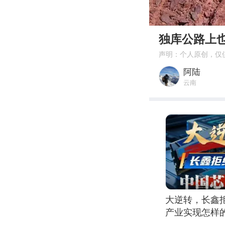
00:00
独库公路上
声明：个人原创，仅
阿陆
云南
大逆转，长鑫
产业实现怎样