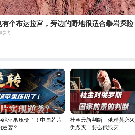
也有个布达拉宫，旁边的野地很适合攀岩探险
供参考
04:09
拒绝苹果压价了！中国芯片
杜金最新判断：俄精英必须
的逆袭？
类毁灭，要么俄毁灭