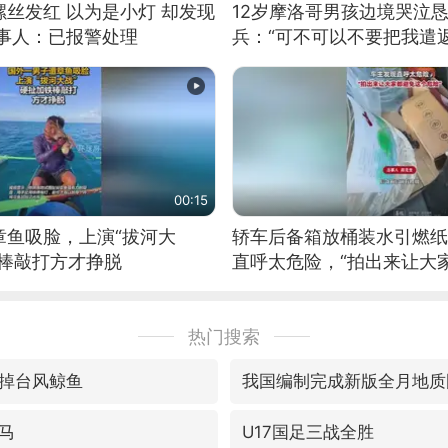
丝发红 以为是小灯 却发现
12岁摩洛哥男孩边境哭泣
当事人：已报警处理
兵：“可不可以不要把我遣返
00:15
章鱼吸脸，上演“拔河大
轿车后备箱放桶装水引燃纸
铁棒敲打方才挣脱
直呼太危险，“拍出来让大
险”
热门搜索
掉台风鲸鱼
我国编制完成新版全月地质
马
U17国足三战全胜