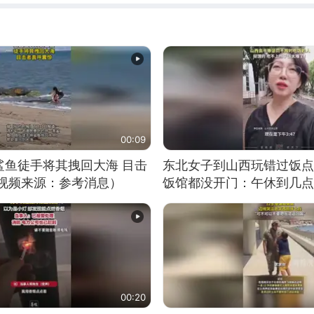
00:09
鲨鱼徒手将其拽回大海 目击
东北女子到山西玩错过饭点
（视频来源：参考消息）
饭馆都没开门：午休到几点
00:20