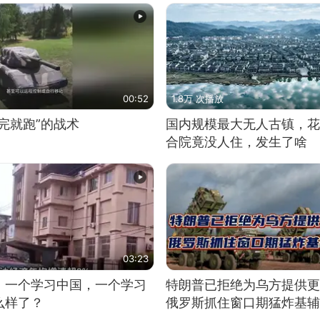
00:52
1.8万 次播放
完就跑”的战术
国内规模最大无人古镇，花
合院竟没人住，发生了啥
03:23
，一个学习中国，一个学习
特朗普已拒绝为乌方提供更
么样了？
俄罗斯抓住窗口期猛炸基辅