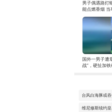
男子偶遇路灯螺
能点燃香烟 
国外一男子遭
战”，硬扯加
台风白海豚或吞
维尼修斯续约皇