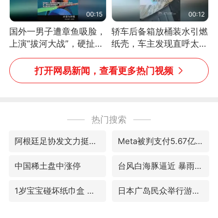
00:15
00:12
国外一男子遭章鱼吸脸，
轿车后备箱放桶装水引燃
上演“拔河大战”，硬扯加
纸壳，车主发现直呼太危
铁棒敲打方才挣脱
险，“拍出来让大家都避
免这个危险”
打开网易新闻，查看更多热门视频
热门搜索
阿根廷足协发文力挺因凡蒂诺
Meta被判支付5.67亿美元
中国稀土盘中涨停
台风白海豚逼近 暴雨大暴雨来袭
1岁宝宝碰坏纸巾盒 宝妈被索赔924元
日本广岛民众举行游行反对政府行径