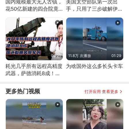
国内规模最大无人古镇，
美国太空部队第一次出
花50亿新建的四合院竟
手，只用了三步破解伊朗
没人住，发生了啥
防空
03:21
11.8万 次播放
01:29
耗光几乎所有远程高精度
为啥国外这么多长头卡车
武器，萨德消耗8成！美
国还敢嘲笑俄军吗
更多热门视频
打开应用 查看更多