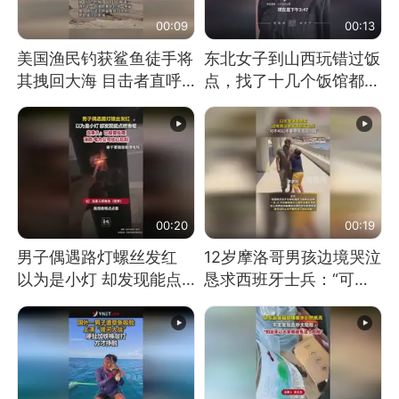
00:09
00:13
美国渔民钓获鲨鱼徒手将
东北女子到山西玩错过饭
其拽回大海 目击者直呼
点，找了十几个饭馆都没
震惊 （视频来源：参考
开门：午休到几点
消息）
00:20
00:19
男子偶遇路灯螺丝发红
12岁摩洛哥男孩边境哭泣
以为是小灯 却发现能点
恳求西班牙士兵：“可不
燃香烟 当事人：已报警
可以不要把我遣返回国”
处理