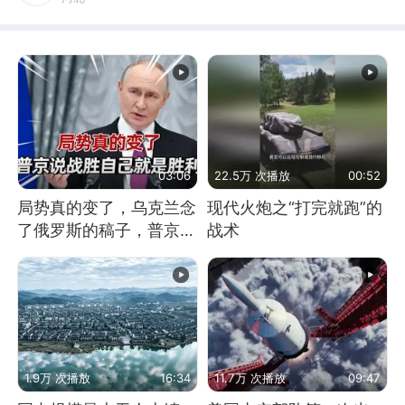
03:06
22.5万 次播放
00:52
局势真的变了，乌克兰念
现代火炮之“打完就跑”的
了俄罗斯的稿子，普京说
战术
战胜自己就是胜利
1.9万 次播放
16:34
11.7万 次播放
09:47