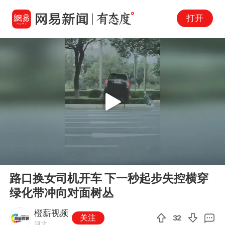
打开
Play
00:00
00:23
En
路口换女司机开车 下一秒起步失控横穿
fu
绿化带冲向对面树丛
橙薪视频
关注
32
河北