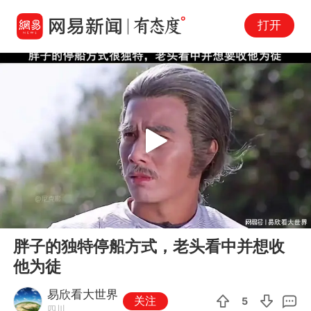
打开
Play
00:00
00:38
En
胖子的独特停船方式，老头看中并想收
fu
他为徒
易欣看大世界
关注
5
四川