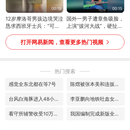
00:19
00:15
12岁摩洛哥男孩边境哭泣
国外一男子遭章鱼吸脸，
恳求西班牙士兵：“可不
上演“拔河大战”，硬扯加
可以不要把我遣返回国”
铁棒敲打方才挣脱
打开网易新闻，查看更多热门视频
热门搜索
感觉全东北都在等7号
陈熠被张本美和连扳三局逆转
台风白海豚进入48小时警戒线
李亚鹏向地铁吐血女孩捐99999元
看守所辅警收受10万获刑1年
我国编制完成新版全月地质图