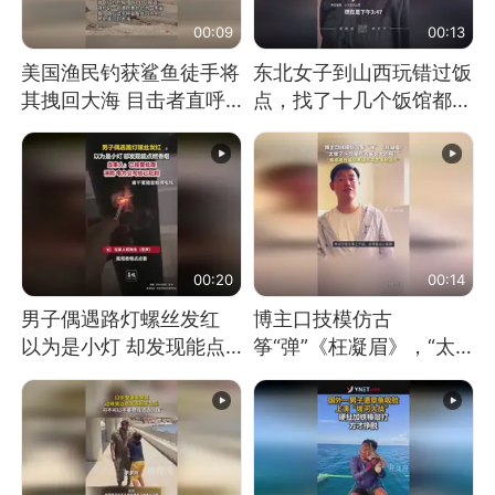
00:09
00:13
美国渔民钓获鲨鱼徒手将
东北女子到山西玩错过饭
其拽回大海 目击者直呼
点，找了十几个饭馆都没
震惊 （视频来源：参考
开门：午休到几点
消息）
00:20
00:14
男子偶遇路灯螺丝发红
博主口技模仿古
以为是小灯 却发现能点
筝“弹”《枉凝眉》，“太
燃香烟 当事人：已报警
像了～你是吃古筝长大的
处理
吗？”“或将成为首位考级
不带古筝的选手。”（来
源：新华每日电讯）