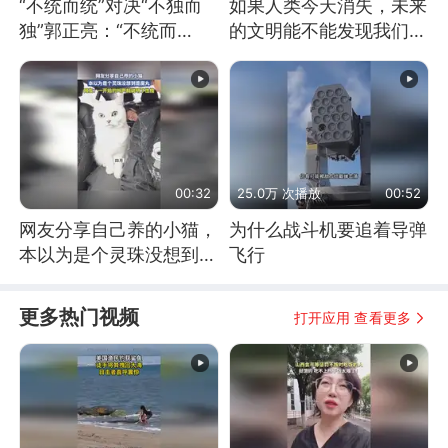
“不统而统”对决“不独而
如果人类今天消失，未来
独”郭正亮：“不统而
的文明能不能发现我们存
统”是真实在发生
在过？
00:32
25.0万 次播放
00:52
网友分享自己养的小猫，
为什么战斗机要追着导弹
本以为是个灵珠没想到是
飞行
魔丸
更多热门视频
打开应用 查看更多