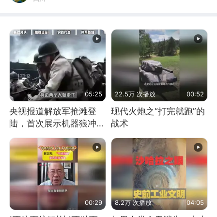
05:25
22.5万 次播放
00:52
央视报道解放军抢滩登
现代火炮之“打完就跑”的
陆，首次展示机器狼冲
战术
滩！传统登陆彻底终结
00:29
8.2万 次播放
04:05