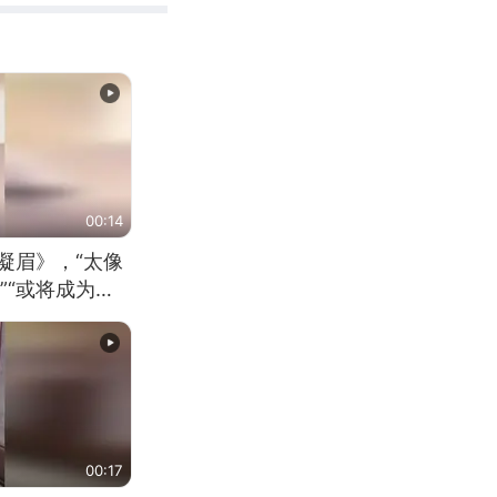
00:14
凝眉》，“太像
”“或将成为首
（来源：新华每
00:17