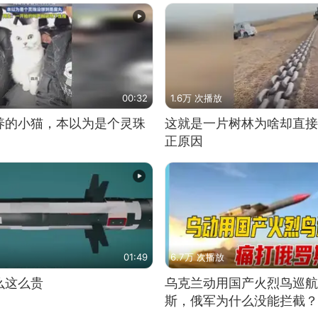
00:32
1.6万 次播放
养的小猫，本以为是个灵珠
这就是一片树林为啥却直接
正原因
01:49
6.7万 次播放
么这么贵
乌克兰动用国产火烈鸟巡航
斯，俄军为什么没能拦截？