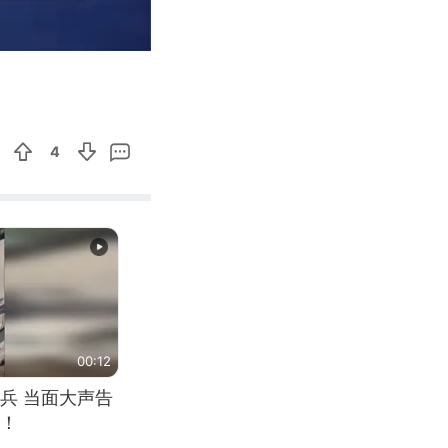
01:15
Enter
fullscreen
4
00:12
兵 当面大声告
！