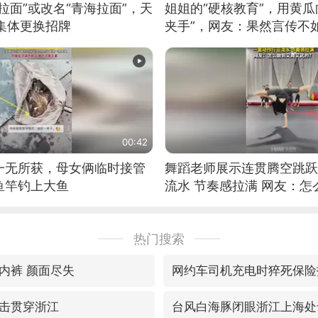
拉面”或改名“青海拉面”，天
姐姐的“硬核教育”，用黄瓜
集体更换招牌
夹手”，网友：果然言传不
00:42
一无所获，母女俩临时接管
舞蹈老师展示连贯腾空跳跃
鱼竿钓上大鱼
流水 节奏感拉满 网友：
的？
热门搜索
内裤 颜面尽失
网约车司机充电时猝死保险
击贯穿浙江
台风白海豚闭眼浙江上海处