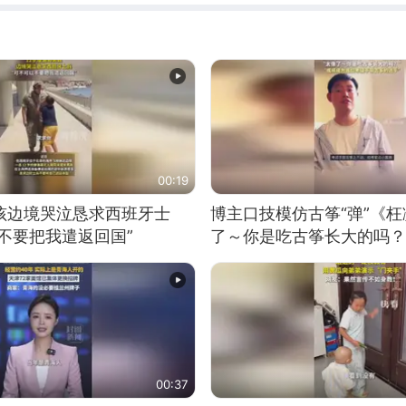
00:19
男孩边境哭泣恳求西班牙士
博主口技模仿古筝“弹”《枉
不要把我遣返回国”
了～你是吃古筝长大的吗？
位考级不带古筝的选手。”
日电讯）
00:37