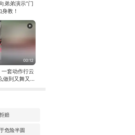
向弟弟演示“门
如身教！
00:12
 一套动作行云
怎么做到又舞又武
拒赔
于危险半圆