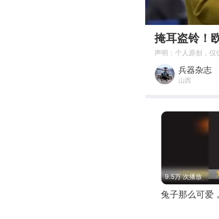
00:00
掩耳盗铃！欧
声明：个人原创，仅
兵器杂志
山西
9.5万 次播放
兔子那么可爱