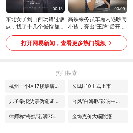
00:13
00:09
东北女子到山西玩错过饭
高铁乘务员车厢内遇吵闹
点，找了十几个饭馆都没
小孩，亮出“王牌”后开启
开门：午休到几点
一键静音
打开网易新闻，查看更多热门视频
热门搜索
杭州一小区17楼玻璃幕墙爆裂
长城H10正式上市
儿子举报父亲伪造证件为私生子落户
台风“白海豚”影响中国已成定局
律师称“梅姨”若满75岁或不适用死刑
金饰克价大幅跳涨