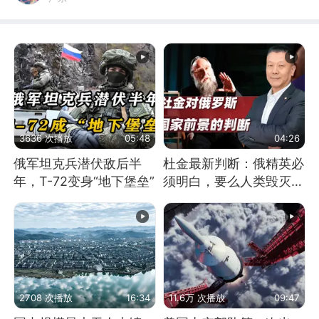
3636 次播放
05:48
04:26
俄军坦克兵潜伏敌后半
杜金最新判断：俄精英必
年，T-72变身“地下堡垒”
须明白，要么人类毁灭，
要么俄毁灭
2708 次播放
16:34
11.6万 次播放
09:47