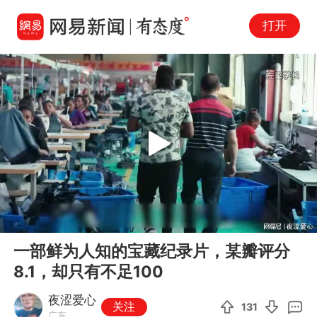
打开
Play
00:00
05:31
En
一部鲜为人知的宝藏纪录片，某瓣评分
fu
8.1，却只有不足100
夜涩爱心
关注
131
广东