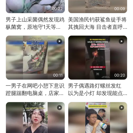
00:22
00:09
男子上山采菌偶然发现鸡
美国渔民钓获鲨鱼徒手将
枞菌窝，原地守1天等它
其拽回大海 目击者直呼
长大：挖了140多朵
震惊 （视频来源：参考
消息）
00:11
00:20
一男子在网吧小憩下意识
男子偶遇路灯螺丝发红
蹬腿踹翻电脑桌，店家3
以为是小灯 却发现能点
台显示器与机械臂损坏
燃香烟 当事人：已报警
处理