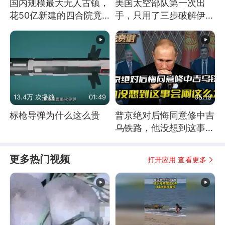
国内规模最大无人古镇，
美国太空部队第一次出
花50亿新建的四合院竟
手，只用了三步破解伊朗
没人住，发生了啥
防空
13.4万 次播放
01:49
05:19
标枪导弹为什么这么贵
普京绝对后悔同意修中吉
乌铁路，他没想到这事会
闹这么大
更多热门视频
打开应用 查看更多