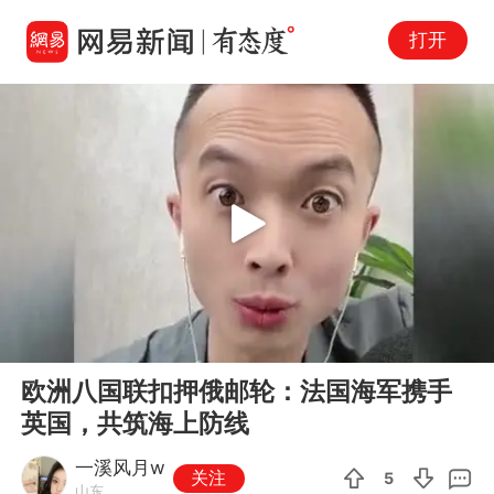
打开
Play
00:00
01:51
En
欧洲八国联扣押俄邮轮：法国海军携手
fu
英国，共筑海上防线
一溪风月w
关注
5
山东