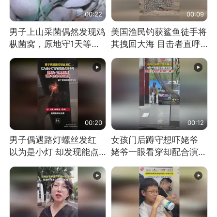
00:22
00:09
男子上山采菌偶然发现鸡
美国渔民钓获鲨鱼徒手将
枞菌窝，原地守1天等它
其拽回大海 目击者直呼
长大：挖了140多朵
震惊 （视频来源：参考
消息）
00:20
00:12
男子偶遇路灯螺丝发红
女孩门后蹲守想吓姥爷
以为是小灯 却发现能点
姥爷一眼看穿却配合演出
燃香烟 当事人：已报警
网友：姥爷的演技我打满
处理
分