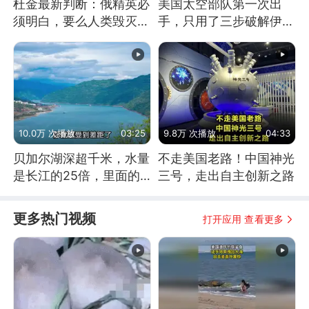
杜金最新判断：俄精英必
美国太空部队第一次出
须明白，要么人类毁灭，
手，只用了三步破解伊朗
要么俄毁灭
防空
10.0万 次播放
03:25
9.8万 次播放
04:33
贝加尔湖深超千米，水量
不走美国老路！中国神光
是长江的25倍，里面的
三号，走出自主创新之路
鱼究竟有多大？
更多热门视频
打开应用 查看更多