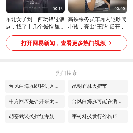
00:13
00:09
东北女子到山西玩错过饭
高铁乘务员车厢内遇吵闹
点，找了十几个饭馆都没
小孩，亮出“王牌”后开启
开门：午休到几点
一键静音
打开网易新闻，查看更多热门视频
热门搜索
台风白海豚即将进入48小时警戒线
昆明石林火把节
中方回应是否开采太平洋海底稀土资源
台风白海豚可能在浙闽沿海登陆
胡塞武装袭扰红海航运行动升级
宇树科技发行价格150.80元/股