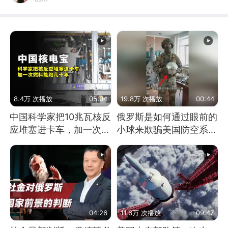
8.4万 次播放
05:04
19.8万 次播放
00:44
中国科学家把10兆瓦核反
俄罗斯是如何通过眼前的
应堆塞进卡车，加一次燃
小球来欺骗美国防空系统
料能跑几十年
的
04:26
11.6万 次播放
09:47