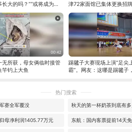
长大的吗？”“或将成为首
津72家面馆已集体更换招
筝的选手。”（来源：新华每
00:42
一无所获，母女俩临时接管
踢毽子大赛现场上演“足尖
鱼竿钓上大鱼
霸”。网友：这哪是踢毽子
现场！#睡个好觉
热门搜索
军赛全军覆没
秋天的第一杯奶茶到底有多
母净利润1405.77万元
东航：国内客票提前14天