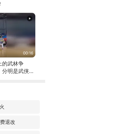
牌
00:16
上的武林争
，分明是武侠片
火
免费退改