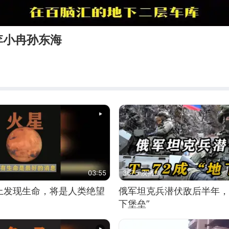
李小冉孙东海
03:55
3675 次播放
上发现生命，将是人类绝望
俄军坦克兵潜伏敌后半年，T
下堡垒”