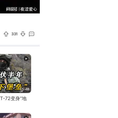
05:19
Enter
fullscreen
331
05:48
-72变身“地