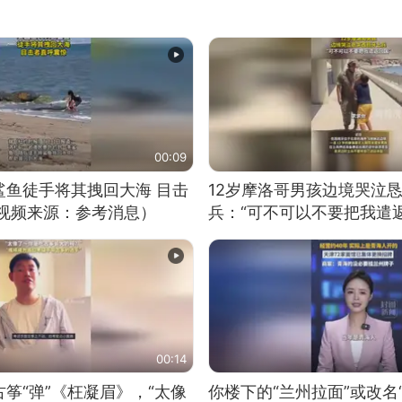
00:09
鲨鱼徒手将其拽回大海 目击
12岁摩洛哥男孩边境哭泣
（视频来源：参考消息）
兵：“可不可以不要把我遣返
00:14
筝“弹”《枉凝眉》，“太像
你楼下的“兰州拉面”或改名