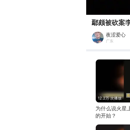
00:00
鄢颇被砍案
夜涩爱心
广东
12.2万 次播放
为什么说火星
的开始？