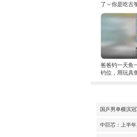
了～你是吃古筝
位考级不带古
日电讯）
爸爸钓一天鱼
钓位，用玩具
国乒男单横滨冠
中巨芯：上半年归