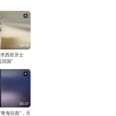
00:19
恳求西班牙士
回国”
00:37
“青海拉面”，天