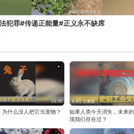
法犯罪#传递正能量#正义永不缺席
活
03:35
8.4万 次播放
，为什么没人把它当宠物？
如果人类今天消失，未来的
现我们存在过？