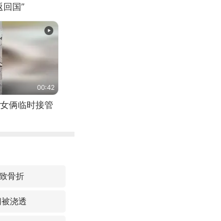
回国”
00:42
女俩临时接管
致骨折
间被浇透