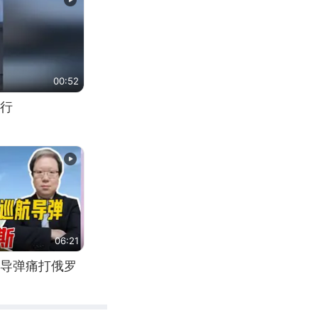
00:52
行
06:21
导弹痛打俄罗