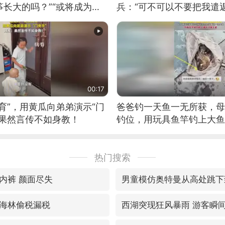
长大的吗？”“或将成为首
兵：“可不可以不要把我遣返
筝的选手。”（来源：新华每
00:17
育”，用黄瓜向弟弟演示“门
爸爸钓一天鱼一无所获，母
：果然言传不如身教！
钓位，用玩具鱼竿钓上大鱼
热门搜索
内裤 颜面尽失
男童模仿奥特曼从高处跳下
海林偷税漏税
西湖突现狂风暴雨 游客瞬