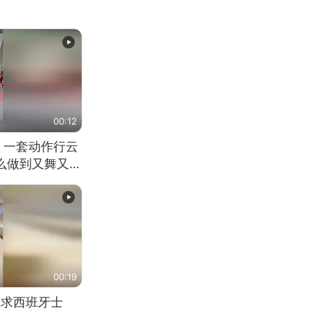
00:12
 一套动作行云
怎么做到又舞又武
00:19
恳求西班牙士