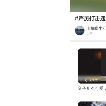
00:00
#严厉打击违
山楂唠生
山东
9.6万 次播放
兔子那么可爱