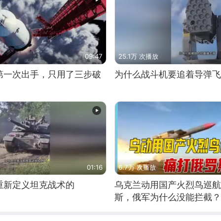
09:47
25.1万 次播放
第一次出手，只用了三步破
为什么战斗机要追着导弹飞
01:16
6.7万 次播放
重新定义坦克战术的
乌克兰动用国产火烈鸟巡航
斯，俄军为什么没能拦截？