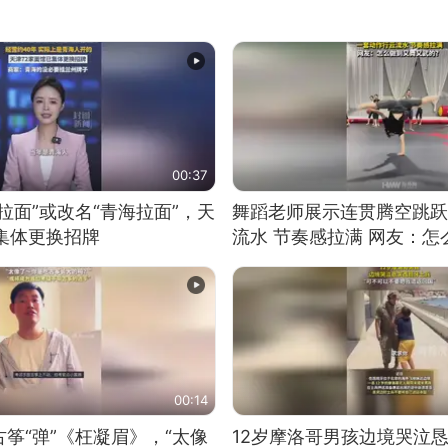
00:37
拉面”或改名“青海拉面”，天
舞蹈老师展示连贯腾空跳跃
集体更换招牌
流水 节奏感拉满 网友：
的？
00:14
筝“弹”《枉凝眉》，“太像
12岁摩洛哥男孩边境哭泣