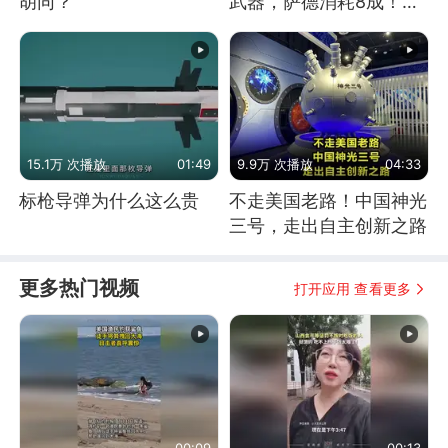
胡同？
武器，萨德消耗8成！美
国还敢嘲笑俄军吗
15.1万 次播放
01:49
9.9万 次播放
04:33
标枪导弹为什么这么贵
不走美国老路！中国神光
三号，走出自主创新之路
更多热门视频
打开应用 查看更多
00:09
00:13