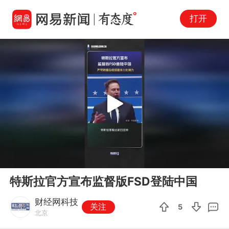
打开
Play
00:00
00:25
En
特斯拉官方宣布监督版FSD登陆中国
fu
财经网科技
关注
5
北京