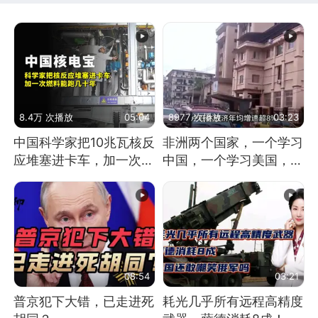
8.4万 次播放
05:04
8977 次播放
03:23
中国科学家把10兆瓦核反
非洲两个国家，一个学习
应堆塞进卡车，加一次燃
中国，一个学习美国，结
料能跑几十年
果怎么样了？
08:54
03:21
普京犯下大错，已走进死
耗光几乎所有远程高精度