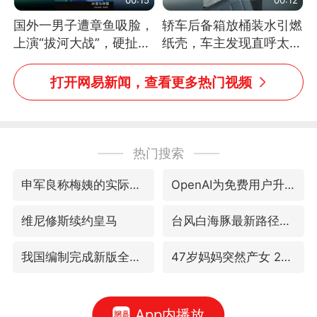
国外一男子遭章鱼吸脸，
轿车后备箱放桶装水引燃
上演“拔河大战”，硬扯加
纸壳，车主发现直呼太危
铁棒敲打方才挣脱
险，“拍出来让大家都避
免这个危险”
打开网易新闻，查看更多热门视频
热门搜索
申军良称梅姨的实际年龄仍是谜
OpenAI为免费用户升级GPT-5.6 Luna
维尼修斯续约皇马
台风白海豚最新路径研判来了
我国编制完成新版全月地质图
47岁妈妈突然产女 26岁女儿：很震惊
App内播放