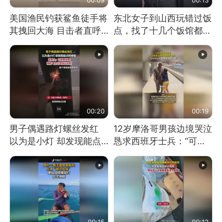
美国渔民钓获鲨鱼徒手将
东北女子到山西玩错过饭
其拽回大海 目击者直呼
点，找了十几个饭馆都没
震惊 （视频来源：参考
开门：午休到几点
消息）
00:20
00:19
男子偶遇路灯螺丝发红
12岁摩洛哥男孩边境哭泣
以为是小灯 却发现能点
恳求西班牙士兵：“可不
燃香烟 当事人：已报警
可以不要把我遣返回国”
处理
00:15
00:12