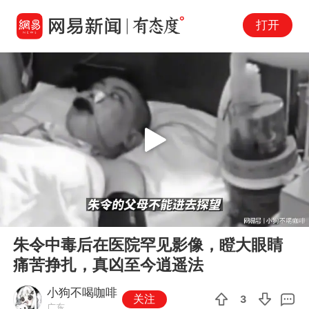
打开
Play
00:00
03:58
En
朱令中毒后在医院罕见影像，瞪大眼睛
fu
痛苦挣扎，真凶至今逍遥法
小狗不喝咖啡
关注
3
广东