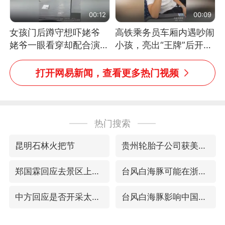
00:12
00:09
女孩门后蹲守想吓姥爷
高铁乘务员车厢内遇吵闹
姥爷一眼看穿却配合演出
小孩，亮出“王牌”后开启
网友：姥爷的演技我打满
一键静音
分
打开网易新闻，查看更多热门视频
热门搜索
昆明石林火把节
贵州轮胎子公司获美国退税8136万
郑国霖回应去景区上班被保安拦下
台风白海豚可能在浙闽沿海登陆
中方回应是否开采太平洋海底稀土资源
台风白海豚影响中国已成定局