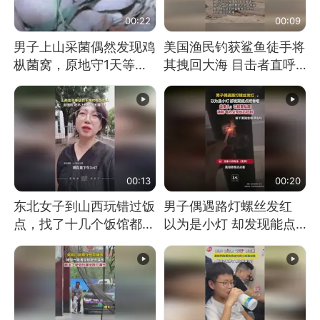
00:22
00:09
男子上山采菌偶然发现鸡
美国渔民钓获鲨鱼徒手将
枞菌窝，原地守1天等它
其拽回大海 目击者直呼
长大：挖了140多朵
震惊 （视频来源：参考
消息）
00:13
00:20
东北女子到山西玩错过饭
男子偶遇路灯螺丝发红
点，找了十几个饭馆都没
以为是小灯 却发现能点
开门：午休到几点
燃香烟 当事人：已报警
处理