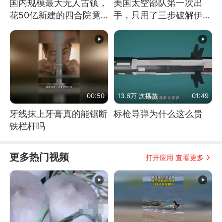
国内规模最大无人古镇，
美国太空部队第一次出
花50亿新建的四合院竟
手，只用了三步破解伊朗
没人住，发生了啥
防空
00:50
13.6万 次播放
01:49
牙线抹上牙膏真的能锯断
标枪导弹为什么这么贵
铁栏杆吗
更多热门视频
打开应用 查看更多