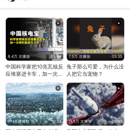
8.4万 次播放
05:04
7.5万 次播放
03:35
中国科学家把10兆瓦核反
兔子那么可爱，为什么没
应堆塞进卡车，加一次燃
人把它当宠物？
料能跑几十年
7744 次播放
16:34
11.6万 次播放
09:47