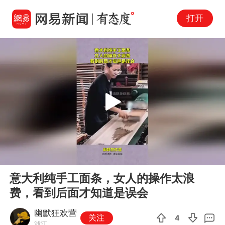
打开
Play
00:00
00:10
En
意大利纯手工面条，女人的操作太浪
fu
费，看到后面才知道是误会
幽默狂欢营
关注
4
浙江