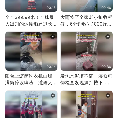
00:18
00:46
全长399.99米！全球最
大雨将至全家老小抢收稻
大级别的运输船通过长江
谷，6分钟收完1000斤，
大桥这一幕，太震撼了！
没有一个人掉链子
00:14
00:36
阳台上滚筒洗衣机自爆，
发泡水泥填不满，装修师
满筒碎玻璃渣，维修人员
傅检查发现漏到楼下：出
称是人为原因，从未见过
风口未延伸到外墙
洗衣机自爆