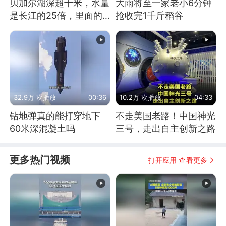
贝加尔湖深超千米，水量
大雨将至一家老小6分钟
是长江的25倍，里面的
抢收完1千斤稻谷
鱼究竟有多大？
32.9万 次播放
00:36
10.2万 次播放
04:33
钻地弹真的能打穿地下
不走美国老路！中国神光
60米深混凝土吗
三号，走出自主创新之路
更多热门视频
打开应用 查看更多