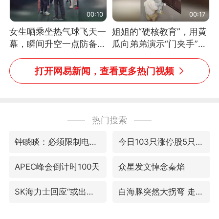
00:10
00:17
女生晒乘坐热气球飞天一
姐姐的“硬核教育”，用黄
幕，瞬间升空一点防备都
瓜向弟弟演示“门夹手”，
没有
网友：果然言传不如身
教！
打开网易新闻，查看更多热门视频
热门搜索
钟睒睒：必须限制电商平台权力
今日103只涨停股5只跌停股
APEC峰会倒计时100天
众星发文悼念秦焰
SK海力士回应“或出售重庆工厂”传闻
白海豚突然大拐弯 走出罕见路线