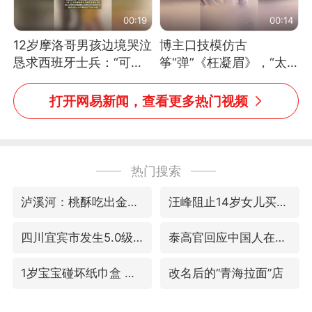
00:19
00:14
12岁摩洛哥男孩边境哭泣
博主口技模仿古
恳求西班牙士兵：“可不
筝“弹”《枉凝眉》，“太
可以不要把我遣返回国”
像了～你是吃古筝长大的
吗？”“或将成为首位考级
打开网易新闻，查看更多热门视频
不带古筝的选手。”（来
源：新华每日电讯）
热门搜索
泸溪河：桃酥吃出金属牙冠视频不实
汪峰阻止14岁女儿买大牌
四川宜宾市发生5.0级左右地震
泰高官回应中国人在泰遭歧视：全面调查
1岁宝宝碰坏纸巾盒 宝妈被索赔924元
改名后的“青海拉面”店