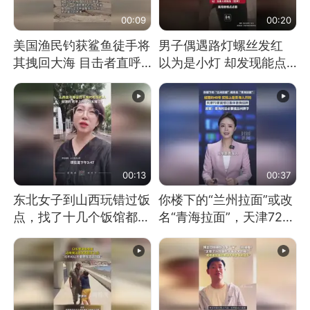
00:09
00:20
美国渔民钓获鲨鱼徒手将
男子偶遇路灯螺丝发红
其拽回大海 目击者直呼
以为是小灯 却发现能点
震惊 （视频来源：参考
燃香烟 当事人：已报警
消息）
处理
00:13
00:37
东北女子到山西玩错过饭
你楼下的“兰州拉面”或改
点，找了十几个饭馆都没
名“青海拉面”，天津72家
开门：午休到几点
面馆已集体更换招牌