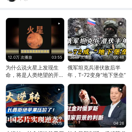
12.0万 次播放
03:55
3649 次播放
05:48
为什么说火星上发现生
俄军坦克兵潜伏敌后半
命，将是人类绝望的开
年，T-72变身“地下堡垒”
始？
04:09
04:26