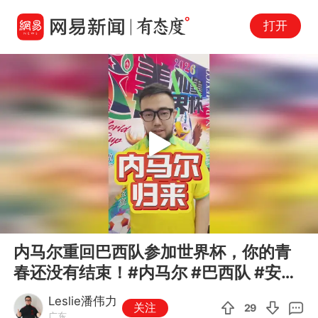
打开
Play
00:00
03:04
En
内马尔重回巴西队参加世界杯，你的青
fu
春还没有结束！#内马尔 #巴西队 #安切
洛蒂 #潘谈世界杯 #潘伟...
Leslie潘伟力
关注
29
广东