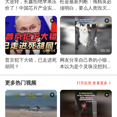
大逆转，长鑫拒绝苹果压
杜金最新判断：俄精英必
价了！中国芯片产业实现
须明白，要么人类毁灭，
怎样的逆袭？
要么俄毁灭
08:54
00:32
普京犯下大错，已走进死
网友分享自己养的小猫，
胡同？
本以为是个灵珠没想到是
魔丸
更多热门视频
打开应用 查看更多