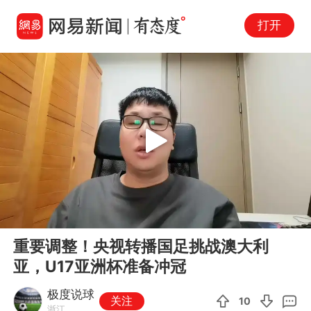
打开
Play
00:00
04:32
En
重要调整！央视转播国足挑战澳大利
fu
亚，U17亚洲杯准备冲冠
极度说球
关注
10
浙江