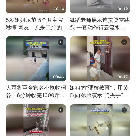
00:14
00:12
5岁姐姐示范 5个月宝宝
舞蹈老师展示连贯腾空跳
秒懂 网友：原来二胎的
跃 一套动作行云流水 节
快乐长这样
奏感拉满 网友：怎么做
到又舞又武的？
00:46
00:17
大雨将至全家老小抢收稻
姐姐的“硬核教育”，用黄
谷，6分钟收完1000斤，
瓜向弟弟演示“门夹手”，
没有一个人掉链子
网友：果然言传不如身
教！