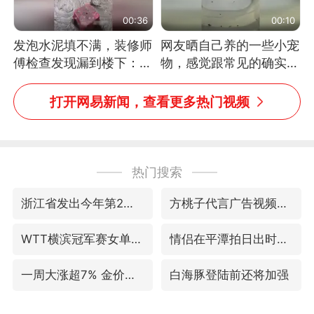
00:36
00:10
发泡水泥填不满，装修师
网友晒自己养的一些小宠
傅检查发现漏到楼下：出
物，感觉跟常见的确实有
风口未延伸到外墙
些不一样
打开网易新闻，查看更多热门视频
热门搜索
浙江省发出今年第2号指挥长令
方桃子代言广告视频已下架
WTT横滨冠军赛女单四强国乒占三席
情侣在平潭拍日出时坠崖致一死一伤
一周大涨超7% 金价为何突然上涨
白海豚登陆前还将加强