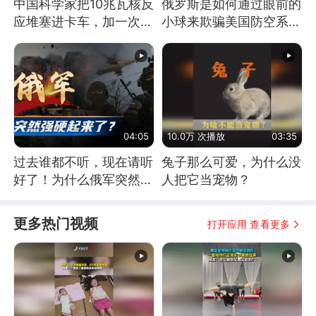
中国科学家把10兆瓦核反
俄罗斯是如何通过眼前的
应堆塞进卡车，加一次燃
小球来欺骗美国防空系统
料能跑几十年
的
04:05
10.0万 次播放
03:35
过去谁都不听，现在请听
兔子那么可爱，为什么没
好了！为什么俄军突然强
人把它当宠物？
硬起来了？
更多热门视频
打开应用 查看更多