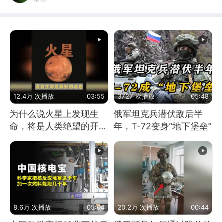
12.4万 次播放
03:55
3727 次播放
05:48
为什么说火星上发现生
俄军坦克兵潜伏敌后半
命，将是人类绝望的开
年，T-72变身“地下堡垒”
始？
8.6万 次播放
05:04
20.2万 次播放
00:44